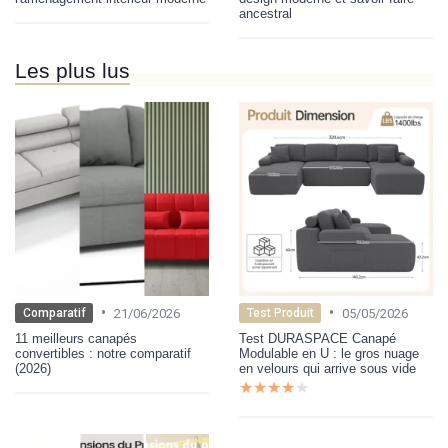
ancestral
Les plus lus
•
•
21/06/2026
05/05/2026
Comparatif
Test Produit
11 meilleurs canapés
Test DURASPACE Canapé
convertibles : notre comparatif
Modulable en U : le gros nuage
(2026)
en velours qui arrive sous vide
★★★★★
★★★★★