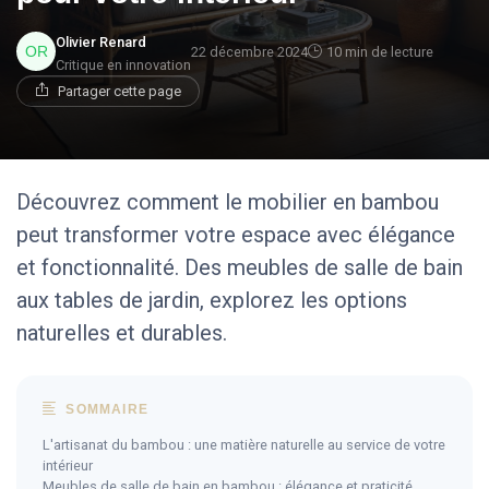
Olivier Renard
22 décembre 2024
10 min de lecture
Critique en innovation
Partager cette page
Découvrez comment le mobilier en bambou
peut transformer votre espace avec élégance
et fonctionnalité. Des meubles de salle de bain
aux tables de jardin, explorez les options
naturelles et durables.
SOMMAIRE
L'artisanat du bambou : une matière naturelle au service de votre
intérieur
Meubles de salle de bain en bambou : élégance et praticité