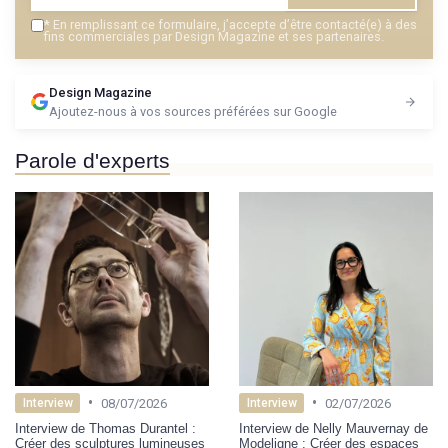
*
En remplissant ce formulaire, j’accepte d’être contacté(e) à des
fins commerciales par Design Magazine et ses partenaires.
Design Magazine
Ajoutez-nous à vos sources préférées sur Google
Parole d'experts
•
•
08/07/2026
02/07/2026
Interview
Interview
Interview de Thomas Durantel :
Interview de Nelly Mauvernay de
Créer des sculptures lumineuses
Modeligne : Créer des espaces