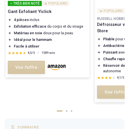
⭐ TRÈS BIEN NOTÉ
🔥 POPULAIRE
Gant Exfoliant Yiclick
🔥 POPULAIRE
RUSSELL HOBBS
＋
4 pièces
inclus
Défroisseur va
＋
Exfoliation efficace
du corps et du visage
Store
＋
Matériau en soie
doux pour la peau
＋
Pliable
pour un 
＋
Idéal pour le hammam
＋
Antibactérien
p
＋
Facile à utiliser
＋
Puissant
avec 
★★★★★
★★★★★
4,5/5
—
1589 avis
＋
Chauffe rapide
＋
Réservoir de 1
Voir l'offre
autonomie
★★★★★
★★★★★
4,1/5
—
Voir l'offre
SOMMAIRE