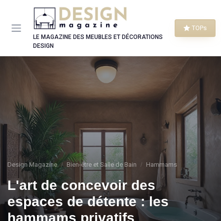
Panneau de gestion des cookies
TOPs
LE MAGAZINE DES MEUBLES ET DÉCORATIONS
DESIGN
Design Magazine
Bien-être et Salle de Bain
Hammams
L'art de concevoir des
espaces de détente : les
hammams privatifs