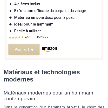
＋
4 pièces
inclus
＋
Exfoliation efficace
du corps et du visage
＋
Matériau en soie
doux pour la peau
＋
Idéal pour le hammam
＋
Facile à utiliser
★★★★★
★★★★★
4,5/5
—
1589 avis
Voir l'offre
Matériaux et technologies
modernes
Matériaux modernes pour un hammam
contemporain
Dans la conception d'un
hammam privatif
, le choix des