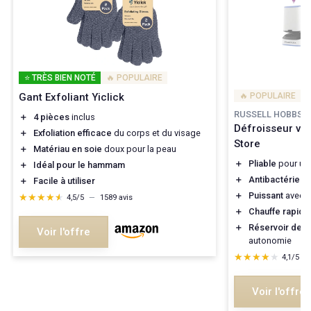
⭐ TRÈS BIEN NOTÉ
🔥 POPULAIRE
Gant Exfoliant Yiclick
🔥 POPULAIRE
RUSSELL HOBBS
＋
4 pièces
inclus
Défroisseur va
＋
Exfoliation efficace
du corps et du visage
Store
＋
Matériau en soie
doux pour la peau
＋
Pliable
pour un 
＋
Idéal pour le hammam
＋
Antibactérien
p
＋
Facile à utiliser
＋
Puissant
avec 
★★★★★
★★★★★
4,5/5
—
1589 avis
＋
Chauffe rapide
＋
Réservoir de 1
Voir l'offre
autonomie
★★★★★
★★★★★
4,1/5
—
Voir l'offre