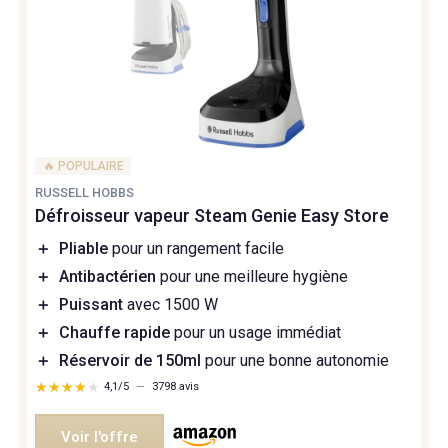
🔥 POPULAIRE
RUSSELL HOBBS
Défroisseur vapeur Steam Genie Easy Store
＋
Pliable
pour un rangement facile
＋
Antibactérien
pour une meilleure hygiène
＋
Puissant
avec 1500 W
＋
Chauffe rapide
pour un usage immédiat
＋
Réservoir de 150ml
pour une bonne autonomie
★★★★★
★★★★★
4,1/5
—
3798 avis
Voir l'offre