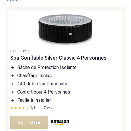
EXIT TOYS
Spa Gonflable Silver Classic 4 Personnes
＋
Bâche de Protection Isolante
＋
Chauffage Inclus
＋
140 Jets d'air Puissants
＋
Confort pour 4 Personnes
＋
Facile à Installer
★★★★★
★★★★★
4/5
—
17 avis
Voir l'offre