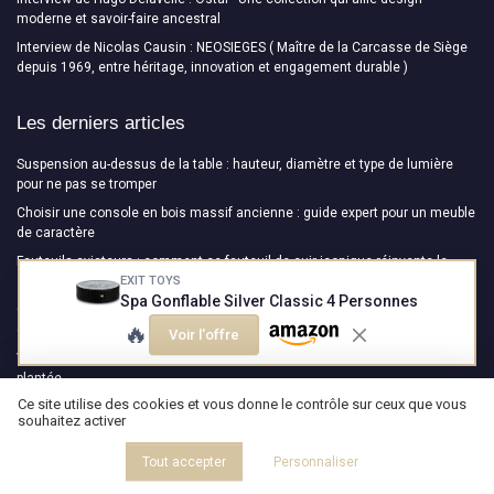
moderne et savoir-faire ancestral
Interview de Nicolas Causin : NEOSIEGES ( Maître de la Carcasse de Siège
depuis 1969, entre héritage, innovation et engagement durable )
Les derniers articles
Suspension au-dessus de la table : hauteur, diamètre et type de lumière
pour ne pas se tromper
Choisir une console en bois massif ancienne : guide expert pour un meuble
de caractère
Fauteuils aviateurs : comment ce fauteuil de cuir iconique réinvente le
EXIT TOYS
salon contemporain
Spa Gonflable Silver Classic 4 Personnes
Choisir une console en bois massif ancienne : guide expert pour un meuble
🔥
de caractère
Voir l'offre
Végétaliser un intérieur sans jardinière : claustra, suspension et alcôve
plantée
Ce site utilise des cookies et vous donne le contrôle sur ceux que vous
souhaitez activer
Design Magazine
Tout accepter
Personnaliser