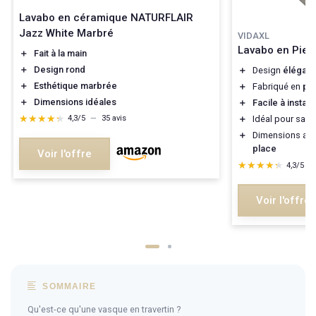
Lavabo en céramique NATURFLAIR
Jazz White Marbré
VIDAXL
Lavabo en Pier
＋
Fait à la main
＋
Design rond
＋
Design
élégant
＋
Esthétique marbrée
＋
Fabriqué en
pie
＋
Dimensions idéales
＋
Facile à install
★★★★★
★★★★★
＋
Idéal pour salle
4,3/5
—
35 avis
＋
Dimensions ad
place
Voir l'offre
★★★★★
★★★★★
4,3/5
—
Voir l'offre
SOMMAIRE
Qu'est-ce qu'une vasque en travertin ?