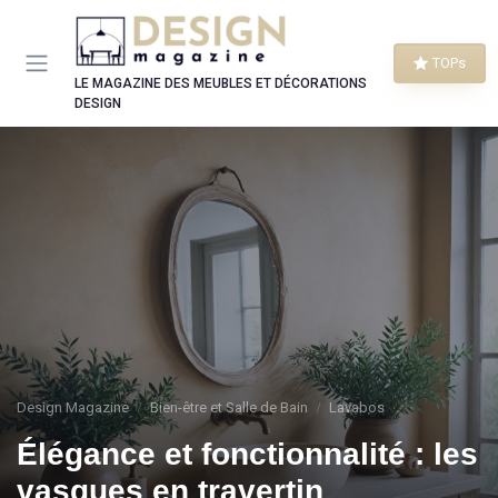
Panneau de gestion des cookies
TOPs
LE MAGAZINE DES MEUBLES ET DÉCORATIONS
DESIGN
Design Magazine
Bien-être et Salle de Bain
Lavabos
Élégance et fonctionnalité : les
vasques en travertin