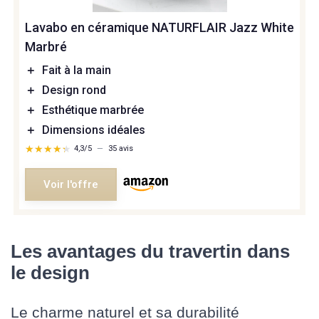
Lavabo en céramique NATURFLAIR Jazz White
Marbré
＋
Fait à la main
＋
Design rond
＋
Esthétique marbrée
＋
Dimensions idéales
★★★★★
★★★★★
4,3/5
—
35 avis
Voir l'offre
Les avantages du travertin dans
le design
Le charme naturel et sa durabilité