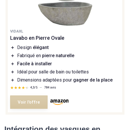
VIDAXL
Lavabo en Pierre Ovale
＋
Design
élégant
＋
Fabriqué en
pierre naturelle
＋
Facile à installer
＋
Idéal pour salle de bain ou toilettes
＋
Dimensions adaptées pour
gagner de la place
★★★★★
★★★★★
4,3/5
—
784 avis
Voir l'offre
Intégration des vasques en