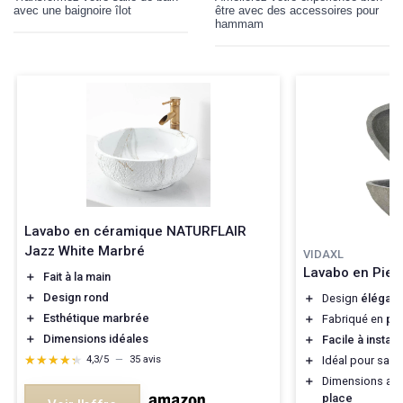
avec une baignoire îlot
être avec des accessoires pour
hammam
Lavabo en céramique NATURFLAIR
Jazz White Marbré
VIDAXL
Lavabo en Pier
＋
Fait à la main
＋
Design rond
＋
Design
élégant
＋
Esthétique marbrée
＋
Fabriqué en
pie
＋
Dimensions idéales
＋
Facile à install
★★★★★
★★★★★
＋
Idéal pour salle
4,3/5
—
35 avis
＋
Dimensions ad
place