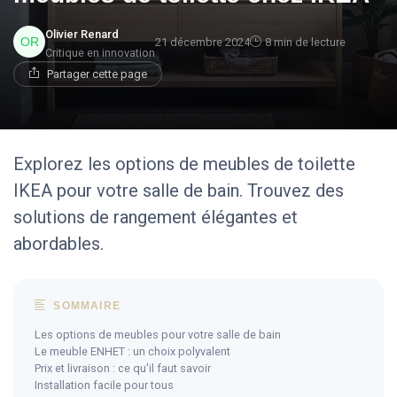
Olivier Renard
21 décembre 2024
8 min de lecture
Critique en innovation
Partager cette page
Explorez les options de meubles de toilette
IKEA pour votre salle de bain. Trouvez des
solutions de rangement élégantes et
abordables.
SOMMAIRE
Les options de meubles pour votre salle de bain
Le meuble ENHET : un choix polyvalent
Prix et livraison : ce qu'il faut savoir
Installation facile pour tous