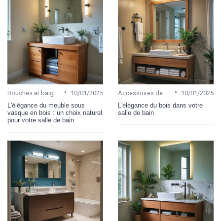
•
•
Douches et baignoires
10/01/2025
Accessoires de salle de bain
10/01/2025
L'élégance du meuble sous
L'élégance du bois dans votre
vasque en bois : un choix naturel
salle de bain
pour votre salle de bain