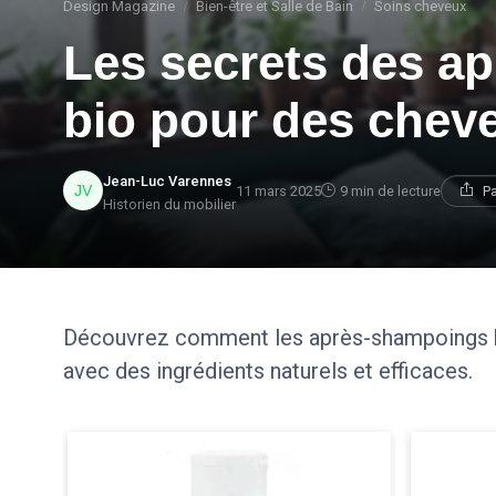
Design Magazine
Bien-être et Salle de Bain
Soins cheveux
Les secrets des a
bio pour des cheve
Jean-Luc Varennes
11 mars 2025
9 min de lecture
Pa
Historien du mobilier
Découvrez comment les après-shampoings bio
avec des ingrédients naturels et efficaces.