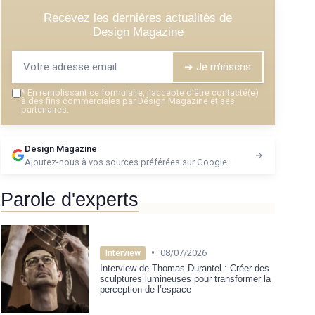
Recevez les dernières actualités de
Design Magazine
➔ Je m'inscris
*
En remplissant ce formulaire, j’accepte d’être contacté(e)
à des fins commerciales par Design Magazine et ses
partenaires.
Design Magazine
Ajoutez-nous à vos sources préférées sur Google
Parole d'experts
•
08/07/2026
Interview
Interview de Thomas Durantel : Créer des
sculptures lumineuses pour transformer la
perception de l’espace