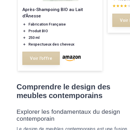
★★★★
★★★★
Après-Shampoing BIO au Lait
d'Ânesse
Voir 
＋
Fabrication Française
＋
Produit BIO
＋
250 ml
＋
Respectueux des cheveux
Voir l'offre
Comprendre le design des
meubles contemporains
Explorer les fondamentaux du design
contemporain
Le design de meubles contemporains est une fusion