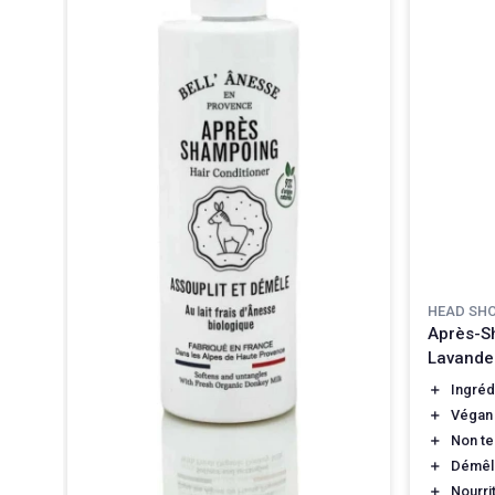
HEAD SH
Après-Sh
Lavande
＋
Ingréd
＋
Végan
＋
Non te
＋
Démêl
＋
Nourri