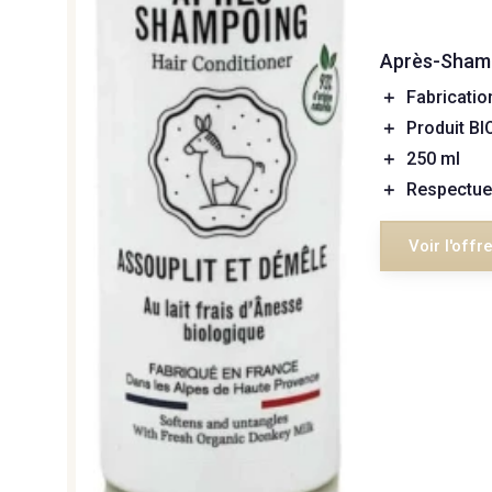
Après-Shamp
＋
Fabricatio
＋
Produit BI
＋
250 ml
＋
Respectue
Voir l'offr