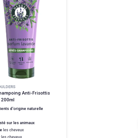
OULDERS
ampoing Anti-Frisottis
 200ml
ients d'origine naturelle
sté sur les animaux
e
les cheveux
t
les cheveux