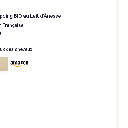
oing BIO au Lait d'Ânesse
n Française
O
ux des cheveux
e