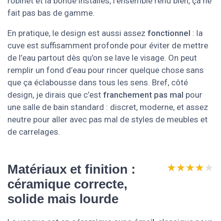
robinet et la bonde installés, l’ensemble rend bien, ça ne
fait pas bas de gamme.
En pratique, le design est aussi assez
fonctionnel
: la
cuve est suffisamment profonde pour éviter de mettre
de l’eau partout dès qu’on se lave le visage. On peut
remplir un fond d’eau pour rincer quelque chose sans
que ça éclabousse dans tous les sens. Bref, côté
design, je dirais que c’est
franchement pas mal
pour
une salle de bain standard : discret, moderne, et assez
neutre pour aller avec pas mal de styles de meubles et
de carrelages.
★★★★★
★★★★★
Matériaux et finition :
céramique correcte,
solide mais lourde