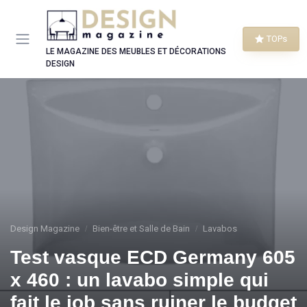
Panneau de gestion des cookies
TOPs
LE MAGAZINE DES MEUBLES ET DÉCORATIONS
DESIGN
Design Magazine
Bien-être et Salle de Bain
Lavabos
Test vasque ECD Germany 605
x 460 : un lavabo simple qui
fait le job sans ruiner le budget