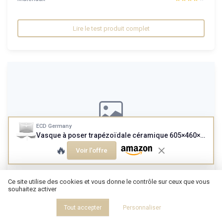
Lire le test produit complet
ECD Germany
Vasque à poser trapézoïdale céramique 605×460×165 mm - blanc
🔥
Voir l'offre
Spray d'Ambiance et Textile Fleur d'Oranger, Sans
Ce site utilise des cookies et vous donne le contrôle sur ceux que vous
Alcool, 20...
souhaitez activer
Ça sent bon, mais est-ce que ça vaut le prix ?
Tout accepter
Personnaliser
6.0/10
★★★★★
★★★★★