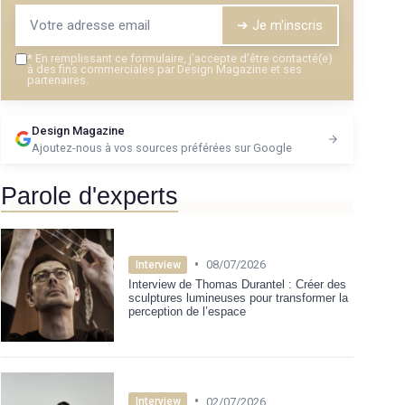
➔ Je m'inscris
*
En remplissant ce formulaire, j’accepte d’être contacté(e)
à des fins commerciales par Design Magazine et ses
partenaires.
Design Magazine
Ajoutez-nous à vos sources préférées sur Google
Parole d'experts
•
08/07/2026
Interview
Interview de Thomas Durantel : Créer des
sculptures lumineuses pour transformer la
perception de l’espace
•
02/07/2026
Interview