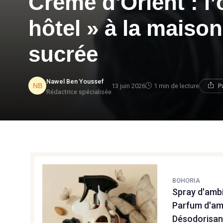
Crème d'Orient : l
hôtel » à la maiso
sucrée
Nawel Ben Youssef
13 juin 2026
1 min de lecture
P
Rédactrice spécialisée
BOHORIA
Spray d'ambi
Parfum d'amb
Désodorisan