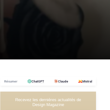
Résumer
ChatGPT
Claude
Mistral
Recevez les dernières actualités de
Design Magazine