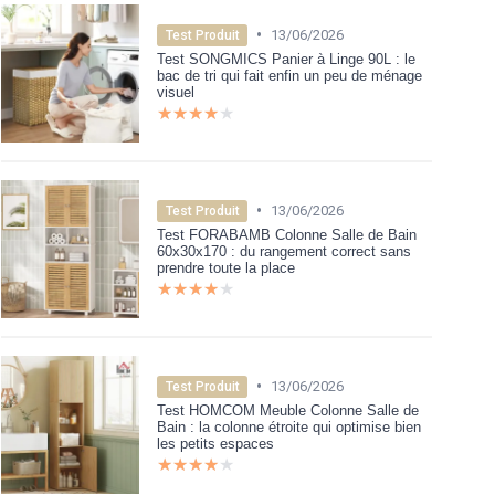
•
13/06/2026
Test Produit
Test SONGMICS Panier à Linge 90L : le
bac de tri qui fait enfin un peu de ménage
visuel
★★★★★
★★★★★
•
13/06/2026
Test Produit
Test FORABAMB Colonne Salle de Bain
60x30x170 : du rangement correct sans
prendre toute la place
★★★★★
★★★★★
•
13/06/2026
Test Produit
Test HOMCOM Meuble Colonne Salle de
Bain : la colonne étroite qui optimise bien
les petits espaces
★★★★★
★★★★★