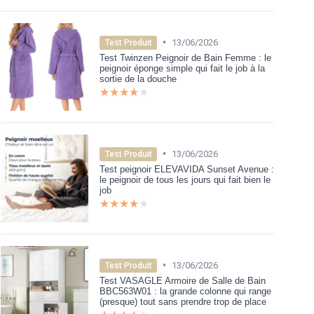
•
13/06/2026
Test Produit
Test Twinzen Peignoir de Bain Femme : le
peignoir éponge simple qui fait le job à la
sortie de la douche
★★★★★
★★★★★
•
13/06/2026
Test Produit
Test peignoir ELEVAVIDA Sunset Avenue :
le peignoir de tous les jours qui fait bien le
job
★★★★★
★★★★★
•
13/06/2026
Test Produit
Test VASAGLE Armoire de Salle de Bain
BBC563W01 : la grande colonne qui range
(presque) tout sans prendre trop de place