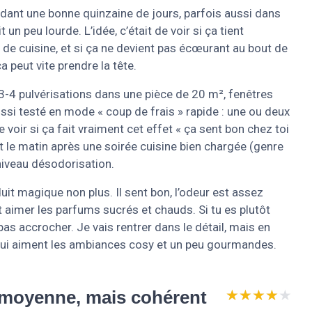
endant une bonne quinzaine de jours, parfois aussi dans
 un peu lourde. L’idée, c’était de voir si ça tient
 de cuisine, et si ça ne devient pas écœurant au bout de
 peut vite prendre la tête.
: 3-4 pulvérisations dans une pièce de 20 m², fenêtres
ussi testé en mode « coup de frais » rapide : une ou deux
e voir si ça fait vraiment cet effet « ça sent bon chez toi
est le matin après une soirée cuisine bien chargée (genre
niveau désodorisation.
duit magique non plus. Il sent bon, l’odeur est assez
ut aimer les parfums sucrés et chauds. Si tu es plutôt
 pas accrocher. Je vais rentrer dans le détail, mais en
x qui aiment les ambiances cosy et un peu gourmandes.
★★★★★
★★★★★
 moyenne, mais cohérent