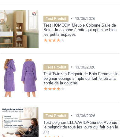
•
13/06/2026
Test Produit
Test HOMCOM Meuble Colonne Salle de
Bain : la colonne étroite qui optimise bien
les petits espaces
★★★★★
★★★★★
•
13/06/2026
Test Produit
Test Twinzen Peignoir de Bain Femme : le
peignoir éponge simple qui fait le job à la
sortie de la douche
★★★★★
★★★★★
•
13/06/2026
Test Produit
Test peignoir ELEVAVIDA Sunset Avenue :
le peignoir de tous les jours qui fait bien le
job