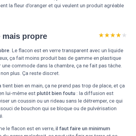
nt la fleur d’oranger et qui veulent un produit agréable
.
★★★★★
★★★★★
e mais propre
obre
. Le flacon est en verre transparent avec un liquide
rieux, ça fait moins produit bas de gamme en plastique
ur une commode dans la chambre, ça ne fait pas tâche.
non plus. Ça reste discret.
a tient bien en main, ça ne prend pas trop de place, et ça
 en lui-même est
plutôt bien foutu
: la diffusion est
 viser un coussin ou un rideau sans le détremper, ce qui
de souci de bouchon qui se bloque ou de pulvérisation
é.
me le flacon est en verre,
il faut faire un minimum
du genre maladroit, ça peut vite finir par terre et se