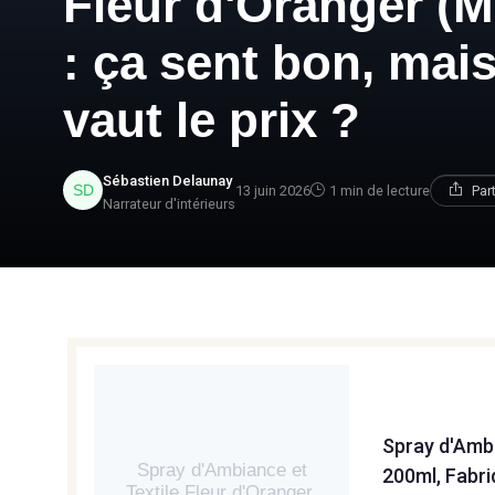
Fleur d'Oranger 
: ça sent bon, mai
vaut le prix ?
Sébastien Delaunay
13 juin 2026
1 min de lecture
Par
Narrateur d'intérieurs
Spray d'Ambi
Spray d'Ambiance et
200ml, Fabr
Textile Fleur d'Oranger,