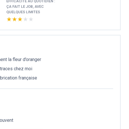
EFFICACITÉ AU QUOTIDIEN :
ÇA FAIT LE JOB, AVEC
QUELQUES LIMITES
★★★★★
★★★★★
ent la fleur d’oranger
e traces chez moi
brication française
souvent