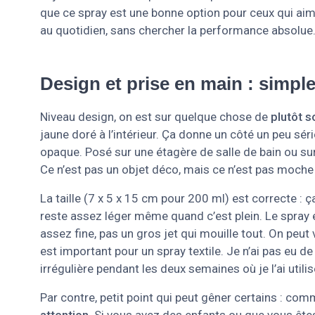
que ce spray est une bonne option pour ceux qui aime
au quotidien, sans chercher la performance absolue
Design et prise en main : simpl
Niveau design, on est sur quelque chose de
plutôt s
jaune doré à l’intérieur. Ça donne un côté un peu sé
opaque. Posé sur une étagère de salle de bain ou s
Ce n’est pas un objet déco, mais ce n’est pas moche 
La taille (7 x 5 x 15 cm pour 200 ml) est correcte : ç
reste assez léger même quand c’est plein. Le spray
assez fine, pas un gros jet qui mouille tout. On peut
est important pour un spray textile. Je n’ai pas eu 
irrégulière pendant les deux semaines où je l’ai utilis
Par contre, petit point qui peut gêner certains : com
attention
. Si vous avez des enfants ou que vous êtes 