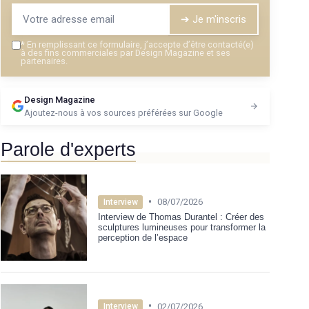
➔ Je m'inscris
*
En remplissant ce formulaire, j’accepte d’être contacté(e)
à des fins commerciales par Design Magazine et ses
partenaires.
Design Magazine
Ajoutez-nous à vos sources préférées sur Google
Parole d'experts
•
08/07/2026
Interview
Interview de Thomas Durantel : Créer des
sculptures lumineuses pour transformer la
perception de l’espace
•
02/07/2026
Interview