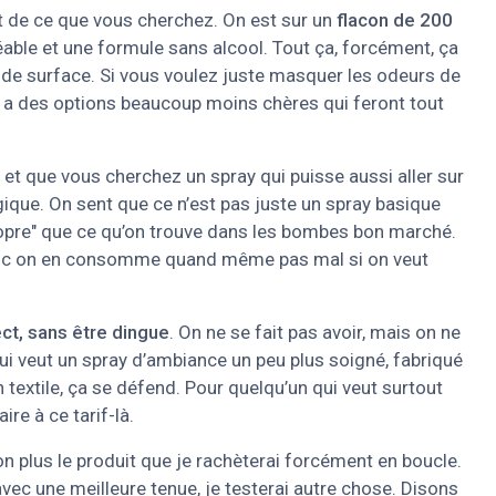
nt de ce que vous cherchez. On est sur un
flacon de 200
éable et une formule sans alcool. Tout ça, forcément, ça
nde surface. Si vous voulez juste masquer les odeurs de
y a des options beaucoup moins chères qui feront tout
et que vous cherchez un spray qui puisse aussi aller sur
logique. On sent que ce n’est pas juste un spray basique
propre" que ce qu’on trouve dans les bombes bon marché.
e, donc on en consomme quand même pas mal si on veut
ct, sans être dingue
. On ne se fait pas avoir, mais on ne
 qui veut un spray d’ambiance un peu plus soigné, fabriqué
 textile, ça se défend. Pour quelqu’un qui veut surtout
ire à ce tarif-là.
non plus le produit que je rachèterai forcément en boucle.
vec une meilleure tenue, je testerai autre chose. Disons