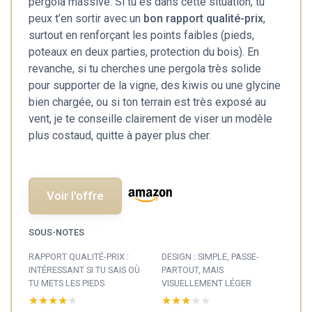
pergola massive. Si tu es dans cette situation, tu
peux t’en sortir avec un
bon rapport qualité-prix
,
surtout en renforçant les points faibles (pieds,
poteaux en deux parties, protection du bois). En
revanche, si tu cherches une pergola très solide
pour supporter de la vigne, des kiwis ou une glycine
bien chargée, ou si ton terrain est très exposé au
vent, je te conseille clairement de viser un modèle
plus costaud, quitte à payer plus cher.
Voir l'offre
SOUS-NOTES
RAPPORT QUALITÉ-PRIX :
DESIGN : SIMPLE, PASSE-
INTÉRESSANT SI TU SAIS OÙ
PARTOUT, MAIS
TU METS LES PIEDS
VISUELLEMENT LÉGER
★★★★★
★★★★★
★★★★★
★★★★★