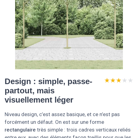
★★★★★
★★★★★
Design : simple, passe-
partout, mais
visuellement léger
Niveau design, c’est assez basique, et ce n’est pas
forcément un défaut. On est sur une forme
rectangulaire
très simple : trois cadres verticaux reliés
entre eux, avec des éléments façon treillis pour que les