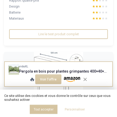
Rapport qualité-prix
★★★★★
★★★★★
Design
★★★★★
★★★★★
Batterie
★★★★★
★★★★★
Materiaux
★★★★★
★★★★★
Lire le test produit complet
vidaXL
Pergola en bois pour plantes grimpantes 400×40×205 cm
🔥
Voir l'offre
Ce site utilise des cookies et vous donne le contrôle sur ceux que vous
souhaitez activer
Tout accepter
Personnaliser
AVOSDIMCOM STORES RIDEAUX MOUSTIQUAIRES