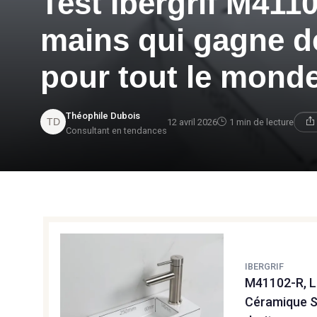
Test Ibergrif M4110
mains qui gagne de
pour tout le mond
Théophile Dubois
12 avril 2026
1 min de lecture
Consultant en tendances
IBERGRIF
M41102-R, L
Céramique S