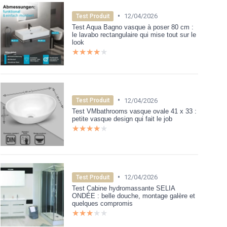
•
12/04/2026
Test Produit
Test Aqua Bagno vasque à poser 80 cm :
le lavabo rectangulaire qui mise tout sur le
look
★★★★★
★★★★★
•
12/04/2026
Test Produit
Test VMbathrooms vasque ovale 41 x 33 :
petite vasque design qui fait le job
★★★★★
★★★★★
•
12/04/2026
Test Produit
Test Cabine hydromassante SELIA
ONDÉE : belle douche, montage galère et
quelques compromis
★★★★★
★★★★★