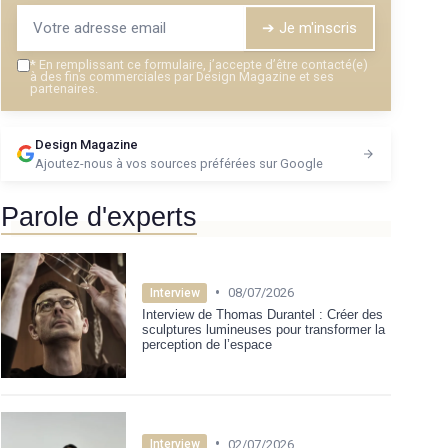
➔ Je m'inscris
*
En remplissant ce formulaire, j’accepte d’être contacté(e)
à des fins commerciales par Design Magazine et ses
partenaires.
Design Magazine
Ajoutez-nous à vos sources préférées sur Google
Parole d'experts
•
08/07/2026
Interview
Interview de Thomas Durantel : Créer des
sculptures lumineuses pour transformer la
perception de l’espace
•
02/07/2026
Interview