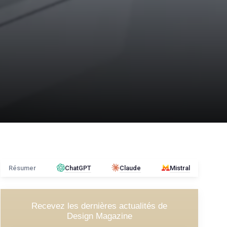
Résumer
ChatGPT
Claude
Mistral
Recevez les dernières actualités de
Design Magazine