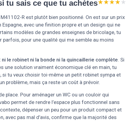
★★★★★
★★★★★
si tu sais ce que tu achètes
f M41102-R est plutôt bien positionné. On est sur un prix
 Espagne, avec une finition propre et un design qui ne
tains modèles de grandes enseignes de bricolage, tu
r parfois, pour une qualité qui me semble au moins
t
ni le robinet ni la bonde ni la quincaillerie complète
. Si
hes une solution vraiment économique clé en main, tu
, si tu veux choisir toi-même un petit robinet sympa et
un problème, mais ça reste un coût à prévoir.
ain de place. Pour aménager un WC ou un couloir qui
lavabo permet de rendre l’espace plus fonctionnel sans
e contexte, dépenser un peu pour un produit compact et
n, avec pas mal d’avis, confirme que la majorité des