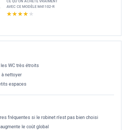
CE QU’ON ACHÈTE VRAIMENT
,
AVEC CE MODÈLE M41102-R
★★★★★
★★★★★
 les WC très étroits
 à nettoyer
etits espaces
ures fréquentes si le robinet n’est pas bien choisi
i augmente le coût global