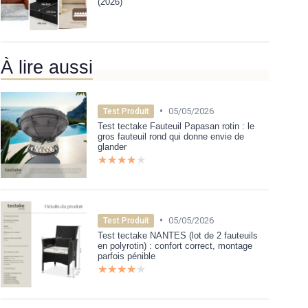
(2026)
À lire aussi
•
05/05/2026
Test Produit
Test tectake Fauteuil Papasan rotin : le
gros fauteuil rond qui donne envie de
glander
★★★★★
★★★★★
•
05/05/2026
Test Produit
Test tectake NANTES (lot de 2 fauteuils
en polyrotin) : confort correct, montage
parfois pénible
★★★★★
★★★★★