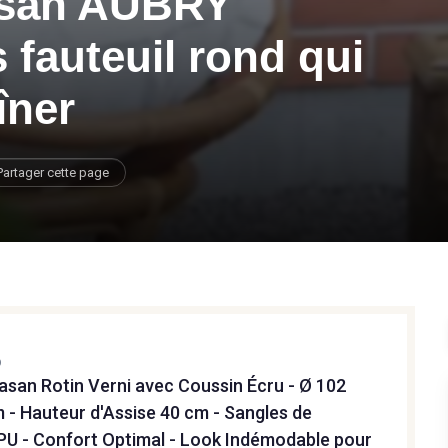
pasan AUBRY
fauteuil rond qui
îner
Partager cette page
D
asan Rotin Verni avec Coussin Écru - Ø 102
 - Hauteur d'Assise 40 cm - Sangles de
PU - Confort Optimal - Look Indémodable pour