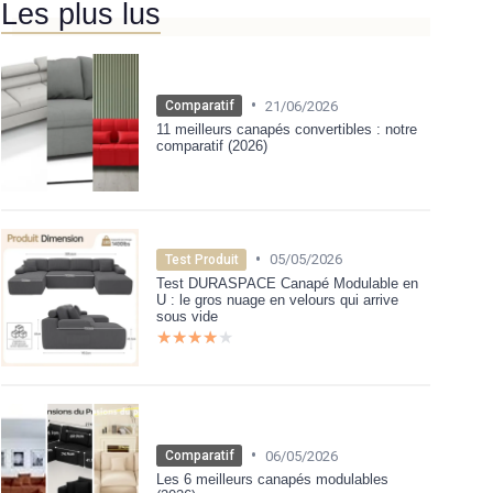
Les plus lus
•
21/06/2026
Comparatif
11 meilleurs canapés convertibles : notre
comparatif (2026)
•
05/05/2026
Test Produit
Test DURASPACE Canapé Modulable en
U : le gros nuage en velours qui arrive
sous vide
★★★★★
★★★★★
•
06/05/2026
Comparatif
Les 6 meilleurs canapés modulables