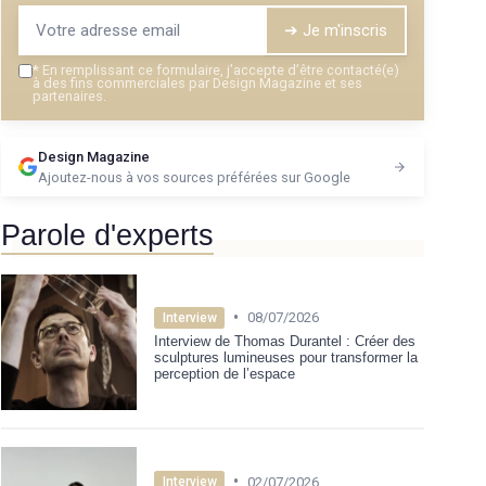
➔ Je m'inscris
*
En remplissant ce formulaire, j’accepte d’être contacté(e)
à des fins commerciales par Design Magazine et ses
partenaires.
Design Magazine
Ajoutez-nous à vos sources préférées sur Google
Parole d'experts
•
08/07/2026
Interview
Interview de Thomas Durantel : Créer des
sculptures lumineuses pour transformer la
perception de l’espace
•
02/07/2026
Interview