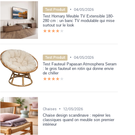
•
04/05/2026
Test Produit
Test Homary Meuble TV Extensible 180-
280 cm : un banc TV modulable qui mise
surtout sur le look
★★★★★
★★★★★
•
04/05/2026
Test Produit
Test Fauteuil Papasan Atmosphera Seram
: le gros fauteuil en rotin qui donne envie
de chiller
★★★★★
★★★★★
•
Chaises
12/05/2026
Chaise design scandinave : repérer les
classiques quand on meuble son premier
intérieur