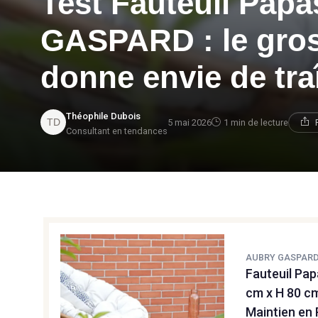
Test Fauteuil Pa
GASPARD : le gros 
donne envie de tra
Théophile Dubois
5 mai 2026
1 min de lecture
Consultant en tendances
AUBRY GASPAR
Fauteuil Pap
cm x H 80 cm
Maintien en 