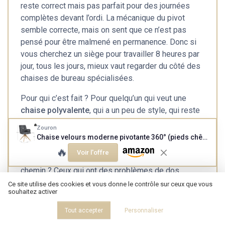
reste correct mais pas parfait pour des journées
complètes devant l’ordi. La mécanique du pivot
semble correcte, mais on sent que ce n’est pas
pensé pour être malmené en permanence. Donc si
vous cherchez un siège pour travailler 8 heures par
jour, tous les jours, mieux vaut regarder du côté des
chaises de bureau spécialisées.
Pour qui c’est fait ? Pour quelqu’un qui veut une
chaise polyvalente
, qui a un peu de style, qui reste
confortable, et qui ne prend pas trop de place.
Zouron
Idéale pour un coin bureau dans le salon, une petite
Chaise velours moderne pivotante 360° (pieds chêne) - Gris foncé
salle à manger, ou un studio où chaque meuble doit
🔥
Voir l'offre
servir à plusieurs choses. Qui devrait passer son
chemin ? Ceux qui ont des problèmes de dos
sérieux, ceux qui travaillent en full remote toute la
Ce site utilise des cookies et vous donne le contrôle sur ceux que vous
souhaitez activer
semaine, ou ceux qui veulent un produit ultra
premium. Dans les autres cas, c’est une option
Tout accepter
Personnaliser
franchement intéressante et cohérente avec son