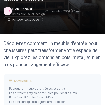
Lucie Grimaldi
22 décembre 2024
9 min de lecture
Chroniqueuse en design
Partager cette page
Découvrez comment un meuble d'entrée pour
chaussures peut transformer votre espace de
vie. Explorez les options en bois, métal, et bien
plus pour un rangement efficace.
SOMMAIRE
Pourquoi un meuble d'entrée est essentiel
Les différents styles de meubles pour chaussures
Fonctionnalités clés à considérer
Les couleurs qui s'intègrent à votre décor