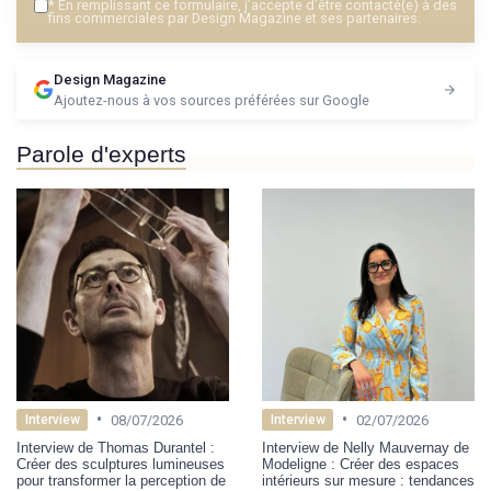
*
En remplissant ce formulaire, j’accepte d’être contacté(e) à des
fins commerciales par Design Magazine et ses partenaires.
Design Magazine
Ajoutez-nous à vos sources préférées sur Google
Parole d'experts
•
•
08/07/2026
02/07/2026
Interview
Interview
Interview de Thomas Durantel :
Interview de Nelly Mauvernay de
Créer des sculptures lumineuses
Modeligne : Créer des espaces
pour transformer la perception de
intérieurs sur mesure : tendances