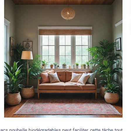
sacs poubelle biodégradables
peut faciliter cette tâche tout