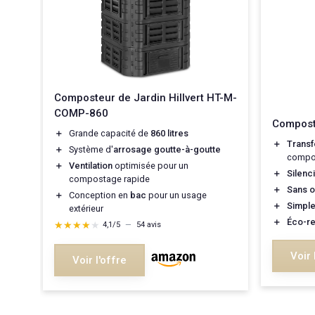
Composteur de Jardin Hillvert HT-M-
COMP-860
Composte
＋
Grande capacité de
860 litres
＋
Trans
＋
Système d'
arrosage goutte-à-goutte
compo
＋
Ventilation
optimisée pour un
＋
Silenc
compostage rapide
＋
Sans 
＋
Conception en
bac
pour un usage
＋
Simpl
extérieur
＋
Éco-r
★★★★★
★★★★★
4,1/5
—
54 avis
Voir 
Voir l'offre