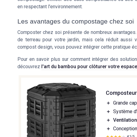
en respectant l'environnement.
Les avantages du compostage chez soi
Composter chez soi présente de nombreux avantages.
de terreau pour votre jardin, mais cela réduit aussi
compost
design, vous pouvez intégrer cette pratique é
Pour en savoir plus sur comment intégrer des solution
découvrez
l'art du bambou pour clôturer votre espac
Composteur 
＋
Grande cap
＋
Système d
＋
Ventilatio
＋
Conceptio
★★★★★
★★★★★
4,1/5