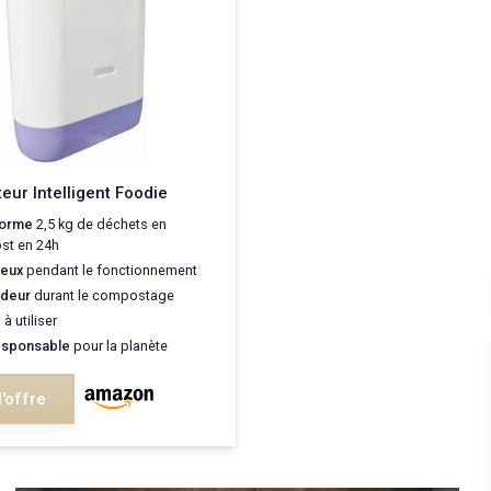
ur Intelligent Foodie
forme
2,5 kg de déchets en
st en 24h
ieux
pendant le fonctionnement
odeur
durant le compostage
e
à utiliser
esponsable
pour la planète
l'offre