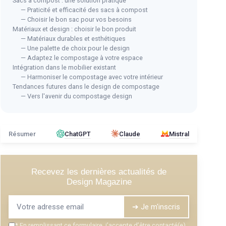
Sacs à compost : une solution pratique
— Praticité et efficacité des sacs à compost
— Choisir le bon sac pour vos besoins
Matériaux et design : choisir le bon produit
— Matériaux durables et esthétiques
— Une palette de choix pour le design
— Adaptez le compostage à votre espace
Intégration dans le mobilier existant
— Harmoniser le compostage avec votre intérieur
Tendances futures dans le design de compostage
— Vers l'avenir du compostage design
Résumer
ChatGPT
Claude
Mistral
Recevez les dernières actualités de
Design Magazine
➔ Je m'inscris
*
En remplissant ce formulaire, j’accepte d’être contacté(e)