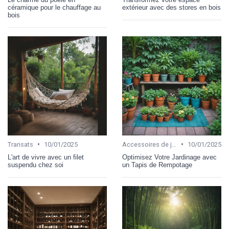
céramique pour le chauffage au
extérieur avec des stores en bois
bois
•
•
Transats
10/01/2025
Accessoires de jardinage
10/01/2025
L'art de vivre avec un filet
Optimisez Votre Jardinage avec
suspendu chez soi
un Tapis de Rempotage