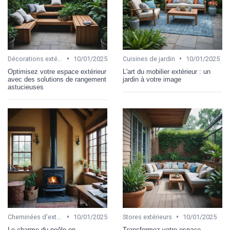
•
•
Décorations extérieures
10/01/2025
Cuisines de jardin
10/01/2025
Optimisez votre espace extérieur
L'art du mobilier extérieur : un
avec des solutions de rangement
jardin à votre image
astucieuses
•
•
Cheminées d'extérieur
10/01/2025
Stores extérieurs
10/01/2025
Le charme du poêle en
Transformez votre espace