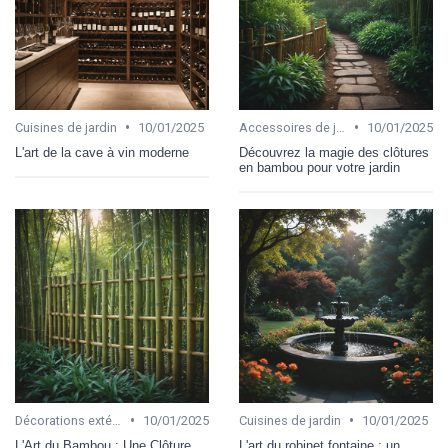
•
•
Cuisines de jardin
10/01/2025
Accessoires de jardinage
10/01/2025
L'art de la cave à vin moderne
Découvrez la magie des clôtures
en bambou pour votre jardin
•
•
Décorations extérieures
10/01/2025
Cuisines de jardin
10/01/2025
L'Art du Bambou : Une Clôture
L'art du robinet fontaine : un