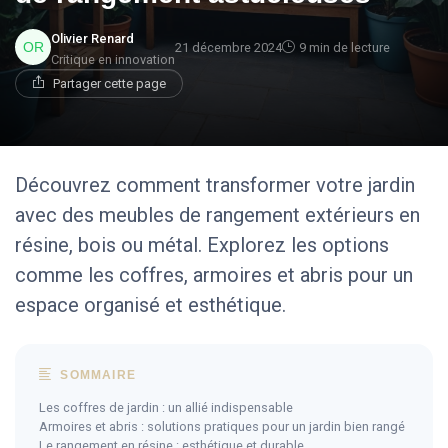
Olivier Renard
21 décembre 2024
9 min de lecture
Critique en innovation
Partager cette page
Découvrez comment transformer votre jardin
avec des meubles de rangement extérieurs en
résine, bois ou métal. Explorez les options
comme les coffres, armoires et abris pour un
espace organisé et esthétique.
SOMMAIRE
Les coffres de jardin : un allié indispensable
Armoires et abris : solutions pratiques pour un jardin bien rangé
Le rangement en résine : esthétique et durable