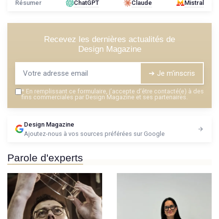
Résumer
ChatGPT
Claude
Mistral
Recevez les dernières actualités de
Design Magazine
➔ Je m'inscris
*
En remplissant ce formulaire, j’accepte d’être contacté(e) à des
fins commerciales par Design Magazine et ses partenaires.
Design Magazine
Ajoutez-nous à vos sources préférées sur Google
Parole d'experts