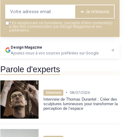
➔ Je m'inscris
*
En remplissant ce formulaire, j’accepte d’être contacté(e)
à des fins commerciales par Design Magazine et ses
partenaires.
Design Magazine
Ajoutez-nous à vos sources préférées sur Google
Parole d'experts
•
08/07/2026
Interview
Interview de Thomas Durantel : Créer des
sculptures lumineuses pour transformer la
perception de l’espace