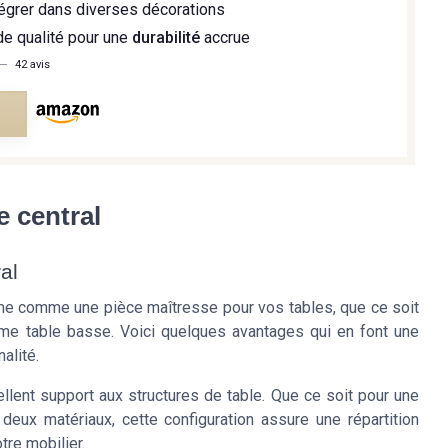
tégrer dans diverses décorations
de qualité pour une
durabilité
accrue
—
42 avis
e
e central
al
firme comme une pièce maîtresse pour vos tables, que ce soit
me table basse. Voici quelques avantages qui en font une
alité.
llent support aux structures de table. Que ce soit pour une
eux matériaux, cette configuration assure une répartition
tre mobilier.