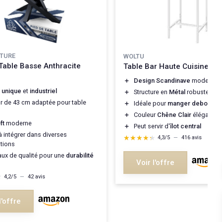
ITURE
WOLTU
Table Basse Anthracite
Table Bar Haute Cuisine
＋
Design Scandinave
moderne
n
unique
et
industriel
＋
Structure en
Métal
robuste
r de 43 cm adaptée pour table
＋
Idéale pour
manger debout
＋
Couleur
Chêne Clair
élégante
ft
moderne
＋
Peut servir d'
îlot central
à intégrer dans diverses
★★★★★
★★★★★
4,3/5
—
416 avis
tions
aux de qualité pour une
durabilité
Voir l'offre
★
★
4,2/5
—
42 avis
l'offre