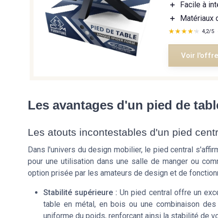
＋
Facile à in
＋
Matériaux 
★★★★★
★★★★★
4,2/5
Voir l'offr
Les avantages d'un pied de tabl
Les atouts incontestables d'un pied centr
Dans l'univers du design mobilier, le pied central s'af
pour une utilisation dans une salle de manger ou com
option prisée par les amateurs de design et de fonctionn
Stabilité supérieure :
Un pied central offre un exce
table en métal, en bois ou une combinaison des d
uniforme du poids, renforçant ainsi la stabilité de vo