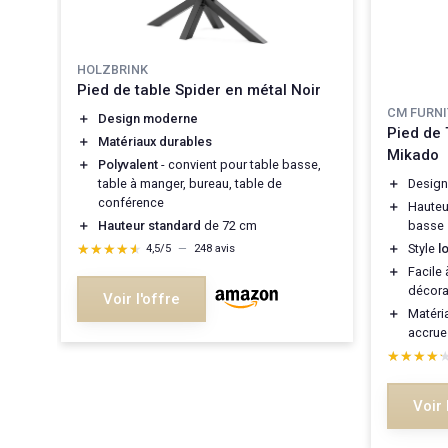
HOLZBRINK
Pied de table Spider en métal Noir
CM FURN
＋
Design moderne
x
Pied de 
＋
Matériaux durables
Mikado
＋
Polyvalent
- convient pour table basse,
table à manger, bureau, table de
＋
Desig
conférence
＋
Hauteu
＋
Hauteur standard
de 72 cm
basse
★★★★★
★★★★★
＋
Style
lo
4,5/5
—
248 avis
＋
Facile 
décora
Voir l'offre
＋
Matéri
accrue
★★★★
★★★★
Voir 