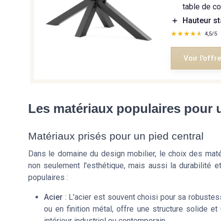
table de c
＋
Hauteur s
★★★★★
★★★★★
4,5/5
Voir l'offr
Les matériaux populaires pour u
Matériaux prisés pour un pied central
Dans le domaine du design mobilier, le choix des matéri
non seulement l'esthétique, mais aussi la durabilité et
populaires :
Acier
: L'acier est souvent choisi pour sa robustes
ou en finition métal, offre une structure solide e
intérieur industriel ou contemporain.