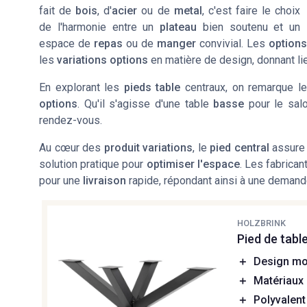
fait de
bois
, d'
acier
ou de
metal
, c'est faire le choix
de l'harmonie entre un
plateau
bien soutenu et un
espace de
repas
ou de
manger
convivial. Les
options
les
variations options
en matière de design, donnant li
En explorant les
pieds table
centraux, on remarque le
options
. Qu'il s'agisse d'une table
basse
pour le sal
rendez-vous.
Au cœur des
produit variations
, le
pied central
assure 
solution pratique pour
optimiser l'espace
. Les fabrica
pour une
livraison
rapide, répondant ainsi à une demand
HOLZBRINK
Pied de tabl
＋
Design m
＋
Matériaux
＋
Polyvalent