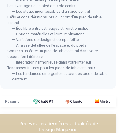
— Matériaux prisés pour un pied central
Les avantages d'un pied de table central
— Les atouts incontestables d'un pied central
Défis et considérations lors du choix d'un pied de table
HOL
central
Pie
— Équilibre entre esthétique et fonctionnalité
— Options matérielles et leurs implications
＋
Table carrée MUL-BOUTIQUE 60 x
— Variations de design et compatibilité
＋
60 cm
— Analyse détaillée de l'espace et du poids
＋
P
Comment intégrer un pied de table central dans votre
＋
Style industriel
t
décoration intérieure
＋
Pied central
— Intégration harmonieuse dans votre intérieur
＋
＋
Charge maximale de 120KG
Tendances futures pour les pieds de table centraux
— Les tendances émergentes autour des pieds de table
★★
★★
＋
Dimensions compactes
centraux
＋
Rétro
Voir l'offre
Résumer
ChatGPT
Claude
Mistral
Recevez les dernières actualités de
Design Magazine