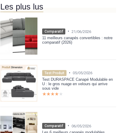
Les plus lus
•
21/06/2026
Comparatif
11 meilleurs canapés convertibles : notre
comparatif (2026)
•
05/05/2026
Test Produit
Test DURASPACE Canapé Modulable en
U : le gros nuage en velours qui arrive
sous vide
★★★★★
★★★★★
•
06/05/2026
Comparatif
Les 6 meilleurs canapés modulables