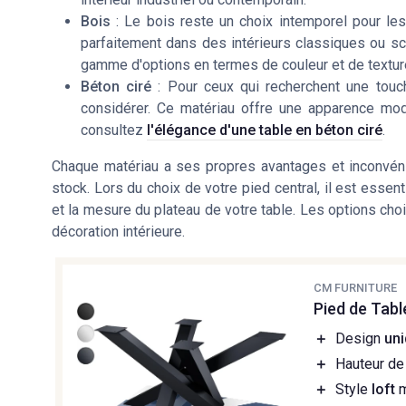
Bois
: Le bois reste un choix intemporel pour les 
parfaitement dans des intérieurs classiques ou sc
gamme d'options en termes de couleur et de textur
Béton ciré
: Pour ceux qui recherchent une touch
considérer. Ce matériau offre une apparence mod
consultez
l'élégance d'une table en béton ciré
.
Chaque matériau a ses propres avantages et inconvénie
stock. Lors du choix de votre pied central, il est esse
et la mesure du plateau de votre table. Les options cho
décoration intérieure.
CM FURNITURE
Pied de Tab
＋
Design
un
＋
Hauteur de
＋
Style
loft
m