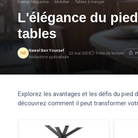
Design Magazine
Mobilier
Tables à manger
L'élégance du pied
tables
Nawel Ben Youssef
22 mai 2025
9 min de lecture
P
Rédactrice spécialisée
Explorez les avantages et les défis du pied d
découvrez comment il peut transformer vot