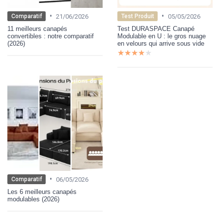
•
•
21/06/2026
05/05/2026
Comparatif
Test Produit
11 meilleurs canapés
Test DURASPACE Canapé
convertibles : notre comparatif
Modulable en U : le gros nuage
(2026)
en velours qui arrive sous vide
★★★★★
★★★★★
•
06/05/2026
Comparatif
Les 6 meilleurs canapés
modulables (2026)