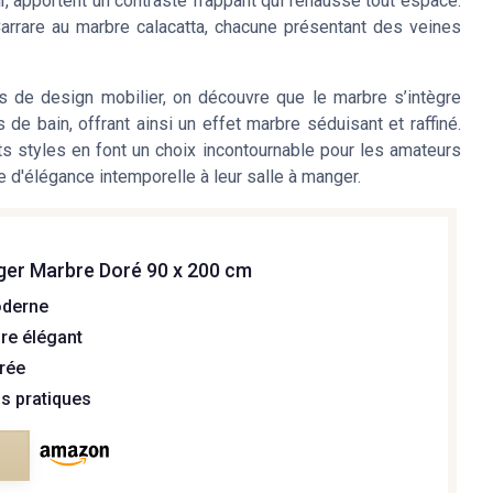
, apportent un contraste frappant qui rehausse tout espace.
arrare au marbre calacatta, chacune présentant des veines
s de design mobilier, on découvre que le marbre s’intègre
 de bain, offrant ainsi un
effet marbre
séduisant et raffiné.
nts styles en font un choix incontournable pour les amateurs
 d'élégance intemporelle à leur salle à manger.
ger Marbre Doré 90 x 200 cm
oderne
re élégant
orée
s pratiques
e