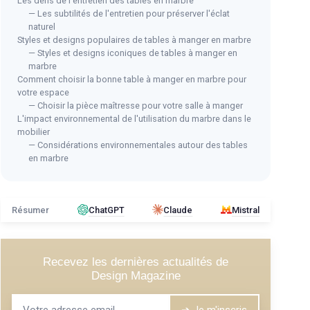
Les défis de l'entretien des tables en marbre
— Les subtilités de l'entretien pour préserver l'éclat
naturel
BEL
Styles et designs populaires de tables à manger en marbre
Tab
— Styles et designs iconiques de tables à manger en
200
marbre
Lot de 2 tables basses en marbre
Comment choisir la bonne table à manger en marbre pour
doré
＋
oir 90
votre espace
＋
Elégant
design avec marbre doré
＋
— Choisir la pièce maîtresse pour votre salle à manger
＋
Pratique
: 1 grande et 1 petite table
＋
F
L'impact environnemental de l'utilisation du marbre dans le
mobilier
＋
Polyvalent
: idéale comme table d'appoint
＋
— Considérations environnementales autour des tables
＋
Matériaux robustes
: métal et marbre
en marbre
★★★★★
★★★★★
4/5
—
107 avis
Voir l'offre
Résumer
ChatGPT
Claude
Mistral
Recevez les dernières actualités de
Design Magazine
➔ Je m'inscris