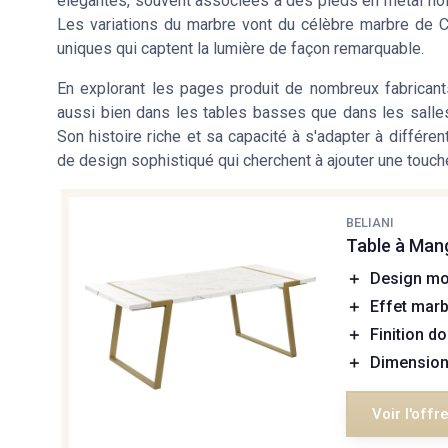
élégantes, souvent associées à des pieds en métal noir
Les variations du marbre vont du célèbre marbre de C
uniques qui captent la lumière de façon remarquable.
En explorant les pages produit de nombreux fabricant
aussi bien dans les tables basses que dans les salles
Son histoire riche et sa capacité à s'adapter à différe
de design sophistiqué qui cherchent à ajouter une touche
BELIANI
Table à Man
＋
Design m
＋
Effet marb
＋
Finition d
＋
Dimension
Voir l'offr