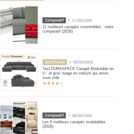
•
21/06/2026
Comparatif
11 meilleurs canapés convertibles : notre
comparatif (2026)
•
05/05/2026
Test Produit
Test DURASPACE Canapé Modulable en
U : le gros nuage en velours qui arrive
sous vide
★★★★★
★★★★★
•
06/05/2026
Comparatif
Les 6 meilleurs canapés modulables
(2026)