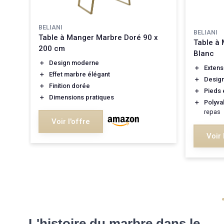
BELIANI
BELIANI
Table à Manger Marbre Doré 90 x
Table à 
200 cm
e
Blanc
＋
Design moderne
＋
Extens
＋
Effet marbre élégant
＋
Desig
＋
Finition dorée
＋
Pieds 
point
＋
Dimensions pratiques
＋
Polyva
repas
Voir l'offre
Voir 
L'histoire du marbre dans le