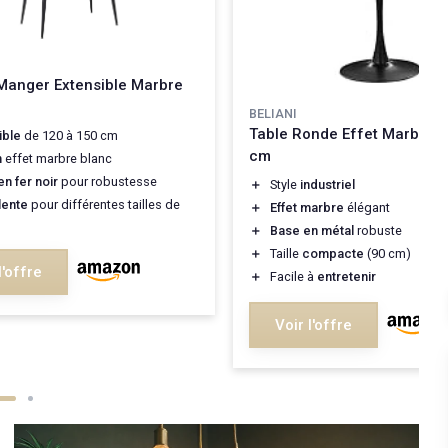
Manger Extensible Marbre
BELIANI
Table Ronde Effet Marbre N
ible
de 120 à 150 cm
cm
n
effet marbre blanc
en fer noir
pour robustesse
＋
Style
industriel
lente
pour différentes tailles de
＋
Effet marbre
élégant
＋
Base en métal
robuste
＋
Taille
compacte
(90 cm)
l'offre
＋
Facile à
entretenir
Voir l'offre