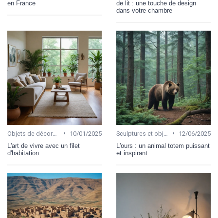
en France
de lit : une touche de design
dans votre chambre
•
•
Objets de décoration
10/01/2025
Sculptures et objets d'art
12/06/2025
L'art de vivre avec un filet
L'ours : un animal totem puissant
d'habitation
et inspirant