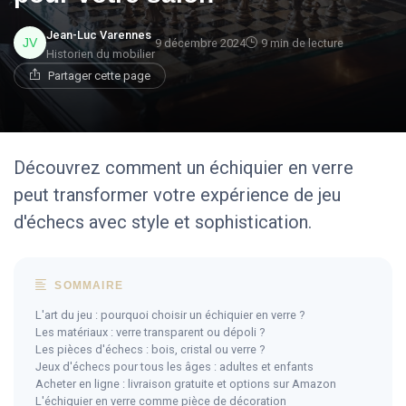
Jean-Luc Varennes
9 décembre 2024
9 min de lecture
Historien du mobilier
Partager cette page
Découvrez comment un échiquier en verre
peut transformer votre expérience de jeu
d'échecs avec style et sophistication.
SOMMAIRE
L'art du jeu : pourquoi choisir un échiquier en verre ?
Les matériaux : verre transparent ou dépoli ?
Les pièces d'échecs : bois, cristal ou verre ?
Jeux d'échecs pour tous les âges : adultes et enfants
Acheter en ligne : livraison gratuite et options sur Amazon
L'échiquier en verre comme pièce de décoration