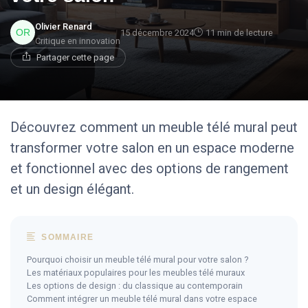
Olivier Renard
15 décembre 2024
11 min de lecture
Critique en innovation
Partager cette page
Découvrez comment un meuble télé mural peut
transformer votre salon en un espace moderne
et fonctionnel avec des options de rangement
et un design élégant.
SOMMAIRE
Pourquoi choisir un meuble télé mural pour votre salon ?
Les matériaux populaires pour les meubles télé muraux
Les options de design : du classique au contemporain
Comment intégrer un meuble télé mural dans votre espace