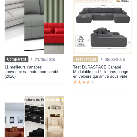
•
•
21/06/2026
05/05/2026
Comparatif
Test Produit
11 meilleurs canapés
Test DURASPACE Canapé
convertibles : notre comparatif
Modulable en U : le gros nuage
(2026)
en velours qui arrive sous vide
★★★★★
★★★★★