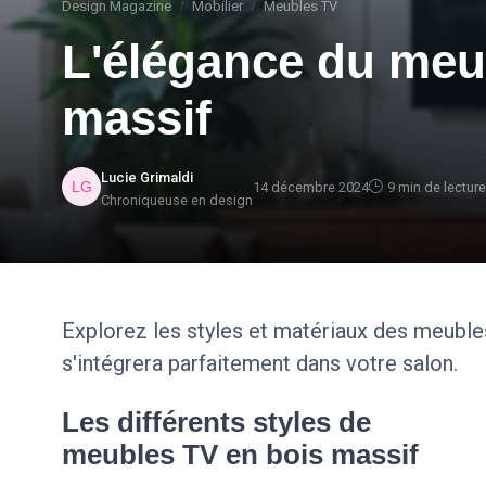
Design Magazine
Mobilier
Meubles TV
L'élégance du meu
massif
Lucie Grimaldi
14 décembre 2024
9 min de lecture
Chroniqueuse en design
Explorez les styles et matériaux des meubles
s'intégrera parfaitement dans votre salon.
Les différents styles de
meubles TV en bois massif