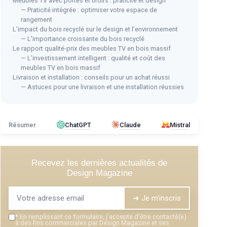
Meubles TV avec portes et tiroirs : praticité et design
— Praticité intégrée : optimiser votre espace de
rangement
L'impact du bois recyclé sur le design et l'environnement
— L'importance croissante du bois recyclé
Le rapport qualité-prix des meubles TV en bois massif
— L'investissement intelligent : qualité et coût des
meubles TV en bois massif
Livraison et installation : conseils pour un achat réussi
— Astuces pour une livraison et une installation réussies
Résumer
ChatGPT
Claude
Mistral
Recevez les dernières actualités de
Design Magazine
➔ Je m'inscris
*
En remplissant ce formulaire, j’accepte d’être contacté(e)
à des fins commerciales par Design Magazine et ses