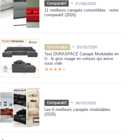
•
21/06/2026
Comparatif
11 meilleurs canapés convertibles : notre
comparatif (2026)
•
05/05/2026
Test Produit
Test DURASPACE Canapé Modulable en
U : le gros nuage en velours qui arrive
sous vide
★★★★★
★★★★★
•
06/05/2026
Comparatif
Les 6 meilleurs canapés modulables
(2026)