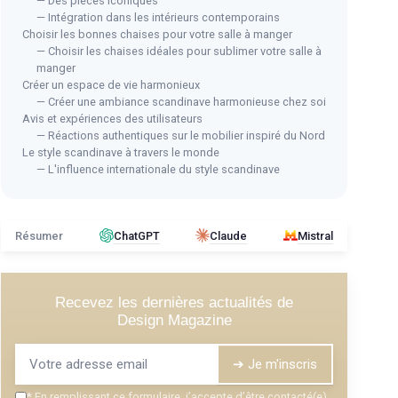
— Des pièces iconiques
— Intégration dans les intérieurs contemporains
Choisir les bonnes chaises pour votre salle à manger
— Choisir les chaises idéales pour sublimer votre salle à
manger
Créer un espace de vie harmonieux
— Créer une ambiance scandinave harmonieuse chez soi
Avis et expériences des utilisateurs
— Réactions authentiques sur le mobilier inspiré du Nord
Le style scandinave à travers le monde
— L'influence internationale du style scandinave
Résumer
ChatGPT
Claude
Mistral
Recevez les dernières actualités de
Design Magazine
➔ Je m'inscris
*
En remplissant ce formulaire, j’accepte d’être contacté(e)