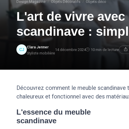
Design Magazine
Objets Décoratifs
Objets déco
L'art de vivre avec 
scandinave : simpl
Clara Jenner
14 décembre 2024
10 min de lecture
Styliste mobilière
Découvrez comment le meuble scandinave tr
chaleureux et fonctionnel avec des matériaux
L'essence du meuble
scandinave