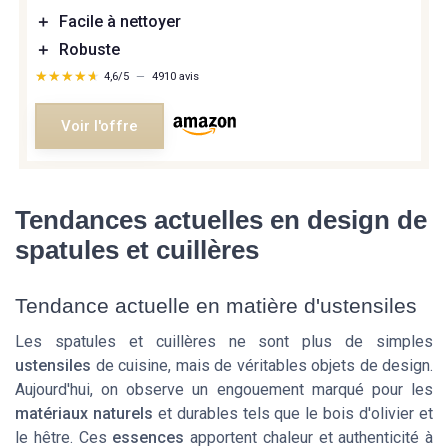
＋
Facile à nettoyer
＋
Robuste
★★★★★
★★★★★
4,6/5
—
4910 avis
Voir l'offre
Tendances actuelles en design de
spatules et cuillères
Tendance actuelle en matière d'ustensiles
Les
spatules
et
cuillères
ne sont plus de simples
ustensiles
de
cuisine
, mais de véritables objets de design.
Aujourd'hui, on observe un engouement marqué pour les
matériaux naturels
et durables tels que le
bois
d'
olivier
et
le
hêtre
. Ces
essences
apportent chaleur et authenticité à