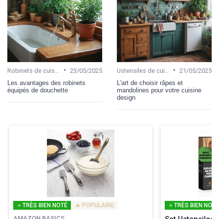
•
•
Robinets de cuisine
23/05/2025
Ustensiles de cuisine
21/05/2025
Les avantages des robinets
L'art de choisir râpes et
équipés de douchette
mandolines pour votre cuisine
design
⭐ TRÈS BIEN NOTÉ
🔥 POPULAIRE
⭐ TRÈS BIEN NOTÉ
AMAZON BASICS
Set Ustensiles 