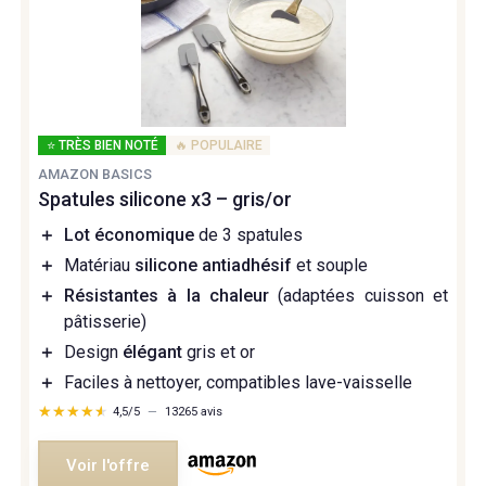
⭐ TRÈS BIEN NOTÉ
🔥 POPULAIRE
AMAZON BASICS
Spatules silicone x3 – gris/or
＋
Lot économique
de 3 spatules
＋
Matériau
silicone antiadhésif
et souple
＋
Résistantes à la chaleur
(adaptées cuisson et
pâtisserie)
＋
Design
élégant
gris et or
＋
Faciles à nettoyer, compatibles lave-vaisselle
★★★★★
★★★★★
4,5/5
—
13265 avis
Voir l'offre