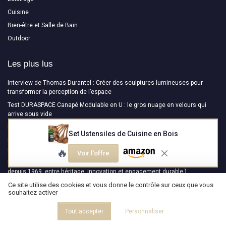
Cuisine
Bien-être et Salle de Bain
Outdoor
Les plus lus
Interview de Thomas Durantel : Créer des sculptures lumineuses pour
transformer la perception de l’espace
Test DURASPACE Canapé Modulable en U : le gros nuage en velours qui
arrive sous vide
L'élégance intemporelle de la table basse galet
Set Ustensiles de Cuisine en Bois
Interview de Hugo Delavelle : Ostal - Une collection qui allie design
moderne et savoir-faire ancestral
🔥
Voir l'offre
Interview de Nicolas Causin : NEOSIEGES ( Maître de la Carcasse de Siège
depuis 1969, entre héritage, innovation et engagement durable )
Ce site utilise des cookies et vous donne le contrôle sur ceux que vous
souhaitez activer
Les derniers articles
Tout accepter
Personnaliser
Choisir une console en bois massif ancienne : guide expert pour un meuble
de caractère