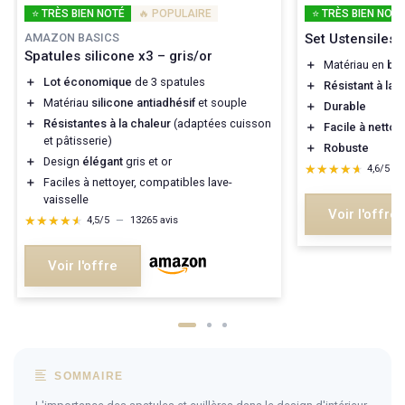
⭐ TRÈS BIEN NOTÉ
🔥 POPULAIRE
⭐ TRÈS BIEN NOTÉ
AMAZON BASICS
Set Ustensiles 
Spatules silicone x3 – gris/or
＋
Matériau en
boi
＋
Lot économique
de 3 spatules
＋
Résistant à la 
＋
Matériau
silicone antiadhésif
et souple
＋
Durable
＋
Résistantes à la chaleur
(adaptées cuisson
＋
Facile à nettoy
et pâtisserie)
＋
Robuste
＋
Design
élégant
gris et or
★★★★★
★★★★★
4,6/5
—
＋
Faciles à nettoyer, compatibles lave-
vaisselle
Voir l'offre
★★★★★
★★★★★
4,5/5
—
13265 avis
Voir l'offre
SOMMAIRE