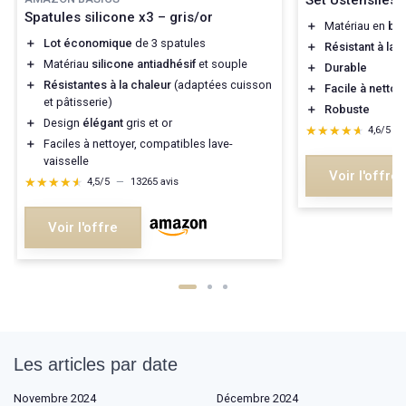
Spatules silicone x3 – gris/or
＋
Matériau en
boi
＋
Lot économique
de 3 spatules
＋
Résistant à la 
＋
Matériau
silicone antiadhésif
et souple
＋
Durable
＋
Résistantes à la chaleur
(adaptées cuisson
＋
Facile à nettoy
et pâtisserie)
＋
Robuste
＋
Design
élégant
gris et or
★★★★★
★★★★★
4,6/5
—
＋
Faciles à nettoyer, compatibles lave-
vaisselle
Voir l'offre
★★★★★
★★★★★
4,5/5
—
13265 avis
Voir l'offre
Les articles par date
Novembre 2024
Décembre 2024