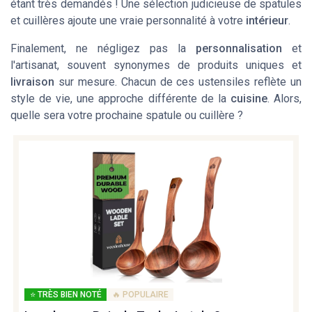
étant très demandés ! Une sélection judicieuse de
spatules
et
cuillères
ajoute une vraie personnalité à votre
intérieur
.
Finalement, ne négligez pas la
personnalisation
et
l'
artisanat
, souvent synonymes de
produits uniques
et
livraison
sur mesure. Chacun de ces ustensiles reflète un
style de vie, une approche différente de la
cuisine
. Alors,
quelle sera votre prochaine
spatule
ou
cuillère
?
⭐ TRÈS BIEN NOTÉ
🔥 POPULAIRE