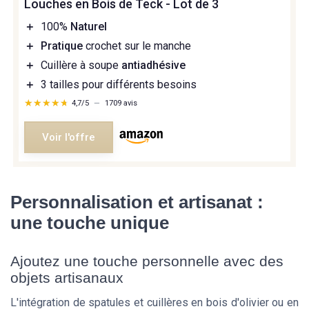
Louches en Bois de Teck - Lot de 3
＋
100%
Naturel
＋
Pratique
crochet sur le manche
＋
Cuillère à soupe
antiadhésive
＋
3 tailles pour différents besoins
★★★★★
★★★★★
4,7/5
—
1709 avis
Voir l'offre
Personnalisation et artisanat :
une touche unique
Ajoutez une touche personnelle avec des
objets artisanaux
L'intégration de spatules et cuillères en bois d'olivier ou en