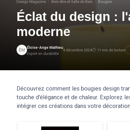
Design Magazine
Bien-être et Salle de Bain
Bougies
Éclat du design : l
moderne
Éloïse-Ange Mathieu
9 décembre 2024
11 min de lecture
Expert en durabilité
Découvrez comment les bougies design trans
touche d'élégance et de chaleur. Explorez le
intégrer ces créations dans votre décoration