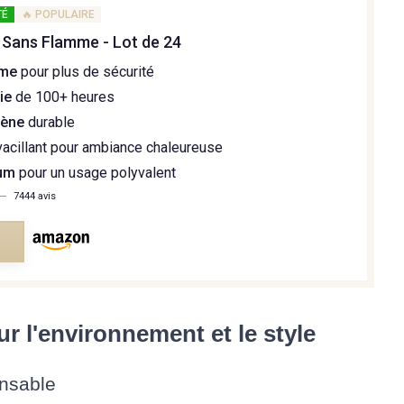
TÉ
🔥 POPULAIRE
 Sans Flamme - Lot de 24
mme
pour plus de sécurité
ie
de 100+ heures
lène
durable
acillant pour ambiance chaleureuse
fum
pour un usage polyvalent
—
7444 avis
e
ur l'environnement et le style
onsable