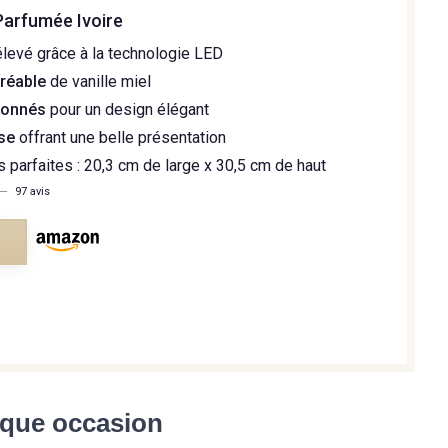
Parfumée Ivoire
levé grâce à la technologie LED
réable
de vanille miel
tonnés
pour un design élégant
sse
offrant une belle présentation
 parfaites : 20,3 cm de large x 30,5 cm de haut
—
97 avis
e
aque occasion