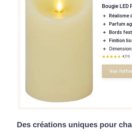
Bougie LED 
＋
Réalisme
é
＋
Parfum ag
＋
Bords fes
＋
Finition li
＋
Dimensions
★★★★★
★★★★★
4,7/5
Voir l'offr
Des créations uniques pour ch