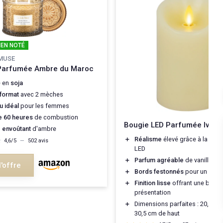
IEN NOTÉ
 MUSE
Parfumée Ambre du Maroc
e en
soja
format
avec 2 mèches
 idéal
pour les femmes
e 60 heures
de combustion
Bougie LED Parfumée Ivoire
m
envoûtant
d'ambre
＋
Réalisme
élevé grâce à la tech
★
★
4,6/5
—
502 avis
LED
＋
Parfum agréable
de vanille mie
l'offre
＋
Bords festonnés
pour un desi
＋
Finition lisse
offrant une belle
présentation
＋
Dimensions parfaites : 20,3 cm
30,5 cm de haut