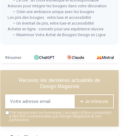
— La cire : un choix esthétique et écoresponsable
Astuces pour intégrer les bougies dans votre décoration
— Créer une ambiance unique avec les bougies
Les prix des bougies : entre luxe et accessibilité
— Un éventail de prix, entre luxe et accessibilité
⭐ T
Acheter en ligne : conseils pour une expérience réussie
— Maximiser Votre Achat de Bougies Design en Ligne
LA 
⭐ TRÈS BIEN NOTÉ
🔥 POPULAIRE
Bou
Bougies LED Sans Flamme - Lot de
＋
24
Résumer
ChatGPT
Claude
Mistral
＋
＋
＋
Sans flamme
pour plus de sécurité
＋
＋
Durée de vie
de 100+ heures
＋
＋
Polypropylène
durable
Recevez les dernières actualités de
nologie
★★
★★
＋
Design Magazine
Éclairage
vacillant pour ambiance
chaleureuse
l
＋
Sans parfum
pour un usage polyvalent
➔ Je m'inscris
gn élégant
★★★★★
★★★★★
4,5/5
—
7444 avis
*
En remplissant ce formulaire, j’accepte d’être contacté(e)
à des fins commerciales par Design Magazine et ses
partenaires.
Voir l'offre
 de large x