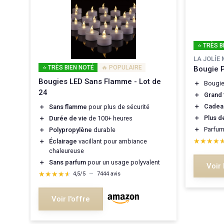
⭐ TRÈS B
LA JOLÍE
⭐ TRÈS BIEN NOTÉ
🔥 POPULAIRE
Bougie 
Bougies LED Sans Flamme - Lot de
＋
Bougi
24
＋
Grand 
＋
Cadeau
＋
Sans flamme
pour plus de sécurité
＋
Plus d
＋
Durée de vie
de 100+ heures
＋
Parfu
＋
Polypropylène
durable
ie
★★★★
★★★★
＋
Éclairage
vacillant pour ambiance
chaleureuse
＋
Sans parfum
pour un usage polyvalent
Voir 
gant
★★★★★
★★★★★
4,5/5
—
7444 avis
Voir l'offre
rge x