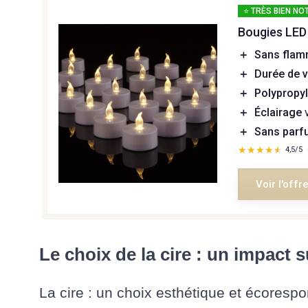
⭐ TRÈS BIEN NO
Bougies LED
＋
Sans fla
＋
Durée de v
＋
Polypropy
＋
Éclairage
v
＋
Sans par
★★★★★
★★★★★
4,5/5
Voir l'offr
Le choix de la cire : un impact s
La cire : un choix esthétique et écoresp