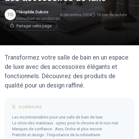
Théophile Dubois
6 décembre 2024
10 min de lecture
Consultant en tendances
Partager cette page
Transformez votre salle de bain en un espace
de luxe avec des accessoires élégants et
fonctionnels. Découvrez des produits de
qualité pour un design raffiné.
SOMMAIRE
Les incontournables pour une salle de bain de luxe
Le choix des matériaux : optez pour le chrome et le noir mat
Marques de confiance : Axor, Grohe et plus encore
Praticité et design : l'importance de la robinetterie