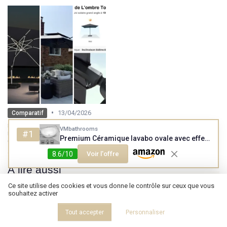
•
13/04/2026
Comparatif
5 meilleurs parasols
VMbathrooms
#1
rectangulaires : notre comparatif
Premium Céramique lavabo ovale avec effet lotus - Vasque à poser pour la salle de bain et les toilettes d'invités sans trou pour robinet ni trop-plein - blanc pur, 41 x 33 x 14,5 cm 41 x 33 x 14,5 cm Blanc
(2026)
8.6/10
Voir l'offre
À lire aussi
Ce site utilise des cookies et vous donne le contrôle sur ceux que vous
souhaitez activer
Tout accepter
Personnaliser