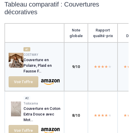
Tableau comparatif : Couvertures
décoratives
Note
Rapport
globale
qualité-prix
Des
#1
COSTWAY
Couverture en
Polaire, Plaid en
9/10
★★★★★
★★★★★
★★
★★
Fausse F...
Voir l'offre
#2
Todocama
Couverture en Coton
Extra Douce avec
8/10
★★★★★
★★★★★
★★
★★
Mot...
Voir l'offre