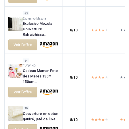
#3
Exclusivo Mezcla
Exclusivo Mezcla
Couverture
8/10
★★★★★
★★★★★
★★
★★
Rafraichissa...
Voir l'offre
#4
FLYWIND
Cadeau Maman Fete
des Meres 130 *
8/10
★★★★★
★★★★★
★★
★★
150cm...
Voir l'offre
#5
Couverture en coton
gaufré, jeté de luxe...
8/10
★★★★★
★★★★★
★★
★★