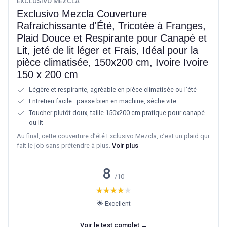
EXCLUSIVO MEZCLA
Exclusivo Mezcla Couverture
Rafraichissante d'Été, Tricotée à Franges,
Plaid Douce et Respirante pour Canapé et
Lit, jeté de lit léger et Frais, Idéal pour la
pièce climatisée, 150x200 cm, Ivoire Ivoire
150 x 200 cm
Légère et respirante, agréable en pièce climatisée ou l’été
Entretien facile : passe bien en machine, sèche vite
Toucher plutôt doux, taille 150x200 cm pratique pour canapé
ou lit
Au final, cette couverture d’été Exclusivo Mezcla, c’est un plaid qui
fait le job sans prétendre à plus.
Voir plus
8
/10
★★★★★
★★★★★
🌟 Excellent
Voir le test complet →