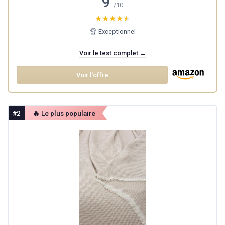
9
/10
★★★★★
★★★★★
🏆 Exceptionnel
Voir le test complet →
Voir l'offre
#2
🔥 Le plus populaire