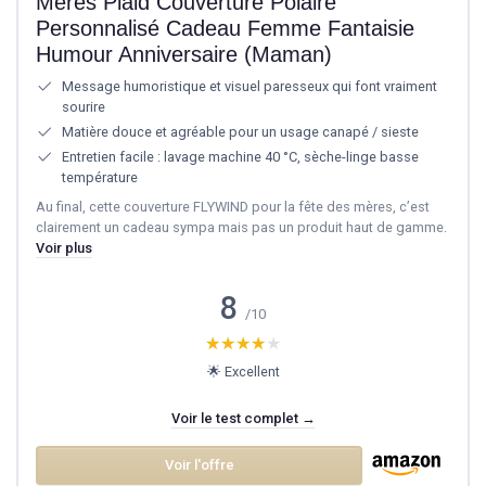
Mères Plaid Couverture Polaire
Personnalisé Cadeau Femme Fantaisie
Humour Anniversaire (Maman)
Message humoristique et visuel paresseux qui font vraiment
sourire
Matière douce et agréable pour un usage canapé / sieste
Entretien facile : lavage machine 40 °C, sèche-linge basse
température
Au final, cette couverture FLYWIND pour la fête des mères, c’est
clairement un cadeau sympa mais pas un produit haut de gamme.
Voir plus
8
/10
★★★★★
★★★★★
🌟 Excellent
Voir le test complet →
Voir l'offre