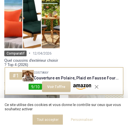
•
12/04/2026
Comparatif
Quel coussins d'extérieur choisir
? Top 4 (2026)
COSTWAY
#1
Couverture en Polaire, Plaid en Fausse Fourrure Moelleuse de Luxe Douce et Pelucheuse, Couverture Décorative Épaisse, Chaude et Confortable pour Lit, Canapé, Fauteuil, 153 x 203 cm, Marron Marron 150 x 200 cm
À lire aussi
9/10
Voir l'offre
Ce site utilise des cookies et vous donne le contrôle sur ceux que vous
souhaitez activer
Tout accepter
Personnaliser