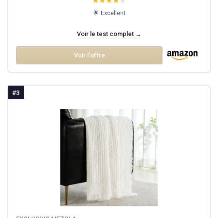
★★★★★
★★★★★
🌟 Excellent
Voir le test complet →
Voir l'offre
#3