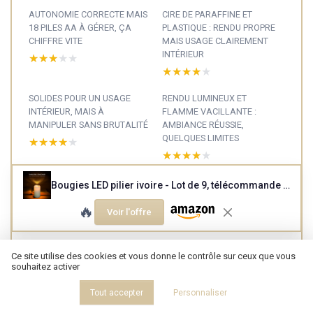
AUTONOMIE CORRECTE MAIS
CIRE DE PARAFFINE ET
18 PILES AA À GÉRER, ÇA
PLASTIQUE : RENDU PROPRE
CHIFFRE VITE
MAIS USAGE CLAIREMENT
INTÉRIEUR
★★★★★
★★★★★
★★★★★
★★★★★
SOLIDES POUR UN USAGE
RENDU LUMINEUX ET
INTÉRIEUR, MAIS À
FLAMME VACILLANTE :
MANIPULER SANS BRUTALITÉ
AMBIANCE RÉUSSIE,
QUELQUES LIMITES
★★★★★
★★★★★
★★★★★
★★★★★
UN GROS LOT DE 9 BOUGIES,
Bougies LED pilier ivoire - Lot de 9, télécommande et minuteur
PLUSIEURS TAILLES ET 2
🔥
TÉLÉCOMMANDES
Voir l'offre
★★★★★
★★★★★
Ce site utilise des cookies et vous donne le contrôle sur ceux que vous
souhaitez activer
Éclairage : voir nos
Tout accepter
Personnaliser
autres tests et guides
Voir tous les tests Éclairage →