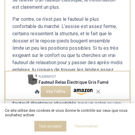
est clairement un plus.
Par contre, ce n’est pas le fauteuil le plus
confortable du marché. L’assise est assez ferme,
certains ressentent la structure, et le fait que le
dossier et le repose-pieds bougent ensemble
limite un peu les positions possibles. Si tu es très
exigeant sur le confort ou que tu cherches un vrai
fauteuil de relaxation pour y passer des après-midis
entières, tu risques de trouver les limites assez
vite. On sent que c’est un produit milieu de gamme :
FLEXISPOT
Fauteuil Relax Électrique Gris Fumé
sérieux, mais sans magie.
🔥
Voir l'offre
En gros, je le recommande à ceux qui veulent un
fauteuil électrique abordable
, pour un salon ou une
chambre, avec un usage modéré à régulier, et qui
Ce site utilise des cookies et vous donne le contrôle sur ceux que vous
souhaitez activer
acceptent quelques compromis sur le confort pur. Si
tu veux du très moelleux, des réglages
Tout accepter
Personnaliser
indépendants dos/jambes et une durabilité au top, il