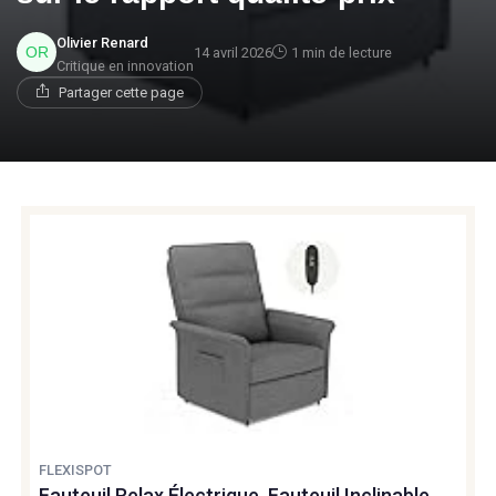
Olivier Renard
14 avril 2026
1 min de lecture
Critique en innovation
Partager cette page
FLEXISPOT
Fauteuil Relax Électrique, Fauteuil Inclinable