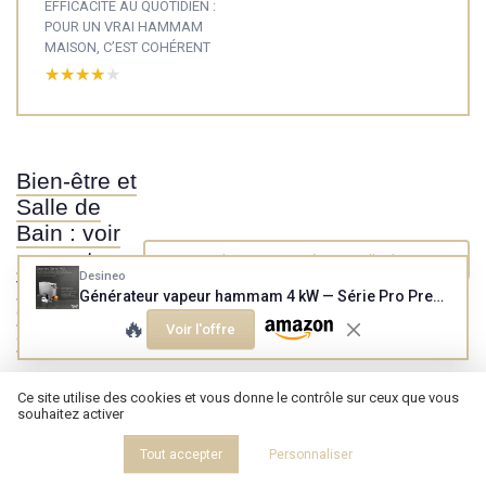
EFFICACITÉ AU QUOTIDIEN :
POUR UN VRAI HAMMAM
MAISON, C’EST COHÉRENT
★★★★★
★★★★★
Bien-être et
Salle de
Bain : voir
nos autres
Voir tous les tests Bien-être et Salle de Bain →
Desineo
tests et
Générateur vapeur hammam 4 kW — Série Pro Premium, vidange automatique
guides
🔥
Voir l'offre
d'achat
Ce site utilise des cookies et vous donne le contrôle sur ceux que vous
souhaitez activer
Tout accepter
Personnaliser