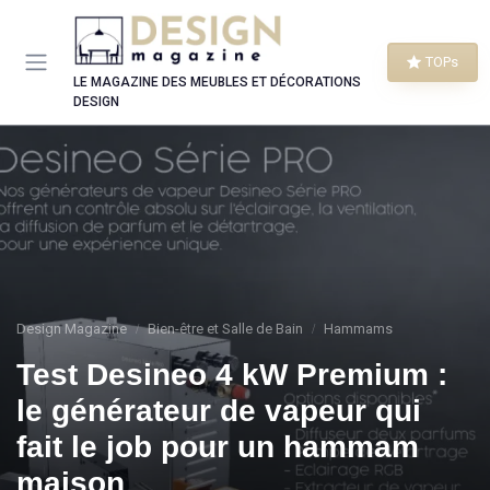
Panneau de gestion des cookies
TOPs
LE MAGAZINE DES MEUBLES ET DÉCORATIONS
DESIGN
Design Magazine
Bien-être et Salle de Bain
Hammams
Test Desineo 4 kW Premium :
le générateur de vapeur qui
fait le job pour un hammam
maison