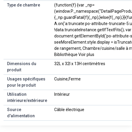
Type de chambre
(function(f) {var _np=
(window.P._namespace("DetailPageProduc
{_np.guardFatal(f)(_np);}else{f(_np);}}(fu
A.on('a:truncate:po-attribute-truncate-5:u
!data.truncateInstance.getIfTextFits(); v
document.getElementById('po-attribute-s
seeMoreElement.style.display = isTruncated ?
de rangement, Chambre/cuisine/salle à 
Bibliothèque Voir plus
Dimensions du
32L x 32l x 13H centimètres
produit
Usages spécifiques
Cuisine,Ferme
pour le produit
Utilisation
Intérieur
intérieure/extérieure
Source
Câble électrique
d'alimentation