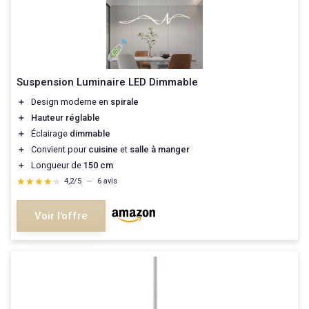
Suspension Luminaire LED Dimmable
＋
Design moderne en
spirale
＋
Hauteur réglable
＋
Éclairage
dimmable
＋
Convient pour
cuisine
et
salle à manger
＋
Longueur de
150 cm
★★★★★
★★★★★
4,2/5
—
6 avis
Voir l'offre