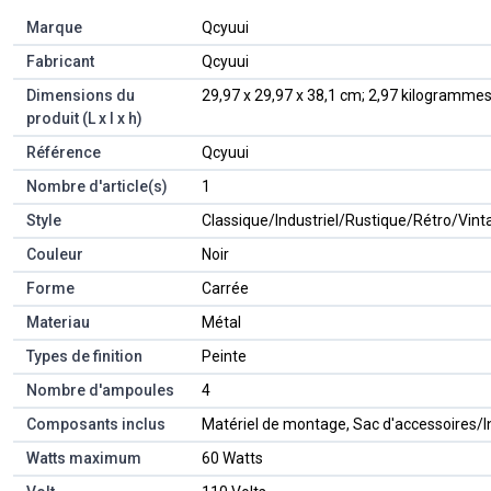
Marque
‎Qcyuui
Fabricant
‎Qcyuui
Dimensions du
‎29,97 x 29,97 x 38,1 cm; 2,97 kilogramme
produit (L x l x h)
Référence
‎Qcyuui
Nombre d'article(s)
‎1
Style
‎Classique/Industriel/Rustique/Rétro/Vint
Couleur
‎Noir
Forme
‎Carrée
Materiau
‎Métal
Types de finition
‎Peinte
Nombre d'ampoules
‎4
Composants inclus
‎Matériel de montage, Sac d'accessoires/I
Watts maximum
‎60 Watts