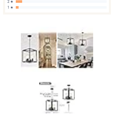
2 ★
1 ★