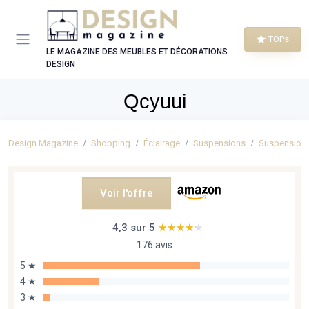
Panneau de gestion des cookies
TOPs
LE MAGAZINE DES MEUBLES ET DÉCORATIONS
DESIGN
Qcyuui
Design Magazine
Shopping
Éclairage
Suspensions
Suspensions
Voir l'offre
4,3 sur 5
★★★★★
★★★★★
176 avis
5 ★
4 ★
3 ★