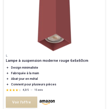
L
Lampe à suspension moderne rouge 6x6x60cm
＋
Design minimaliste
＋
Fabriquée à la main
＋
Abat-jour en métal
＋
Convient pour plusieurs pièces
★★★★★
★★★★★
4,3/5
—
15 avis
Voir l'offre