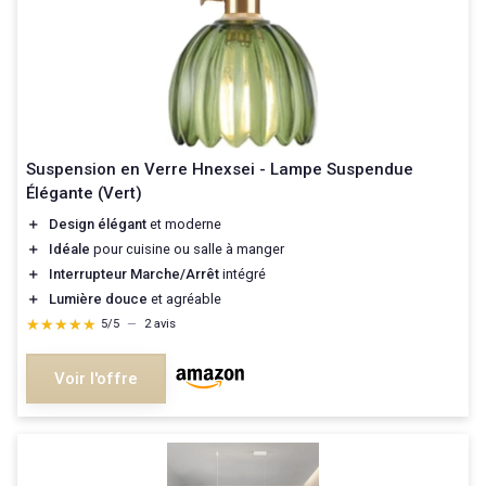
Suspension en Verre Hnexsei - Lampe Suspendue
Élégante (Vert)
＋
Design élégant
et moderne
＋
Idéale
pour cuisine ou salle à manger
＋
Interrupteur Marche/Arrêt
intégré
＋
Lumière douce
et agréable
★★★★★
★★★★★
5/5
—
2 avis
Voir l'offre