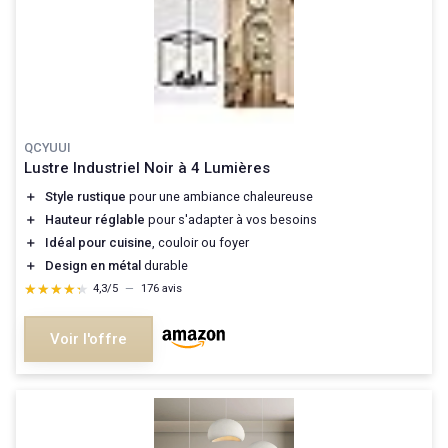
QCYUUI
Lustre Industriel Noir à 4 Lumières
＋
Style rustique
pour une ambiance chaleureuse
＋
Hauteur réglable
pour s'adapter à vos besoins
＋
Idéal pour cuisine
, couloir ou foyer
＋
Design en métal
durable
★★★★★
★★★★★
4,3/5
—
176 avis
Voir l'offre