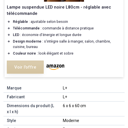
Lampe suspendue LED noire L80cm - réglable avec
télécommande
＋
Réglable
: ajustable selon besoin
＋
Télécommande
: commande à distance pratique
＋
LED
: économie d'énergie et longue durée
＋
Design moderne
: s'intègre salle à manger, salon, chambre,
cuisine, bureau
＋
Couleur noire
: look élégant et sobre
Voir l'offre
Marque
‎L+
Fabricant
‎L+
Dimensions du produit (L
‎6 x 6 x 60 cm
x l x h)
Style
‎Moderne