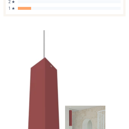
2 ★
1 ★