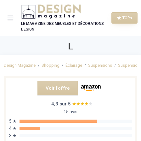
Panneau de gestion des cookies
TOPs
LE MAGAZINE DES MEUBLES ET DÉCORATIONS
DESIGN
L
Design Magazine
Shopping
Éclairage
Suspensions
Suspensions
Voir l'offre
4,3 sur 5
★★★★★
★★★★★
15 avis
5 ★
4 ★
3 ★