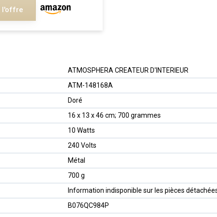
 l'offre
‎ATMOSPHERA CREATEUR D'INTERIEUR
‎ATM-148168A
‎Doré
‎16 x 13 x 46 cm; 700 grammes
‎10 Watts
‎240 Volts
‎Métal
‎700 g
‎Information indisponible sur les pièces détachée
B076QC984P