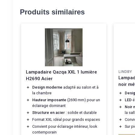
Produits similaires
Lampadaire Qazqa XXL 1 lumière
LINDBY
Lampada
H2690 Acier
noir mé
＋
Design moderne
adapté au salon et à
la chambre
＋
Desi
＋
Hauteur imposante
(2690 mm) pour un
＋
LED
é
éclairage dominant
＋
Noir 
＋
Structure en acier
: solide et durable
la sa
＋
Format XXL idéal pour grands espaces
＋
Convi
＋
Convient pour éclairage intérieur, look
＋
Sur p
contemporain