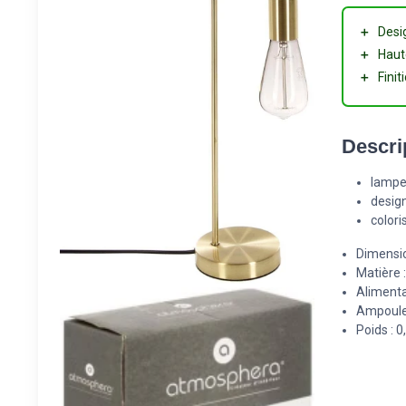
＋
Desi
＋
Haut
＋
Finit
Descri
lampe
design
colori
Dimensio
Matière :
Alimenta
Ampoule 
Poids : 0