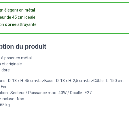
gn élégant en
métal
eur de
45 cm
idéale
ion
dorée
attrayante
ption du produit
 à poser en métal
 et originale
s dore
ns : D. 13 x H. 45 cm<br>Base : D. 13 x H. 2,5 cm<br>Câble : L. 150 cm
 Fer
tion : Secteur / Puissance max : 40W / Douille : E27
incluse : Non
,65 kg