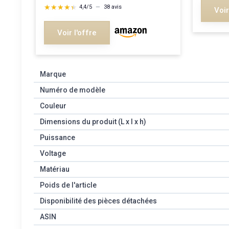
★★★★★
★★★★★
4,4/5
—
38 avis
Voir
Voir l'offre
Marque
Numéro de modèle
Couleur
Dimensions du produit (L x l x h)
Puissance
Voltage
Matériau
Poids de l'article
Disponibilité des pièces détachées
ASIN