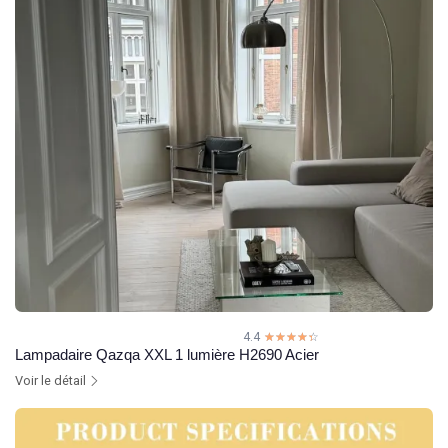
4.4
☆☆☆☆☆
★★★★★
Lampadaire Qazqa XXL 1 lumière H2690 Acier
Voir le détail