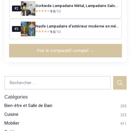
Gorkiede Lampadaire Métal, Lampadaire Salon Moderne pour Chambre à Coucher, Chambre D'enfant avec Douille E27 30 cm, Abat-Jour Réglable, Bordeaux
#2
9.0
/10
★★★★★
★★★★★
Naofe Lampadaire d'extérieur moderne en métal/verre blanc/verre dépoli, candélabre 3 ampoules au look vintage/rétro, hauteur max - 220 cm, éclairage de jardin IP44, 3 ampoules E27, sans ampoule
#3
9.0
/10
★★★★★
★★★★★
Voir le comparatif complet →
Catégories
Bien-être et Salle de Bain
255
Cuisine
222
Mobilier
911