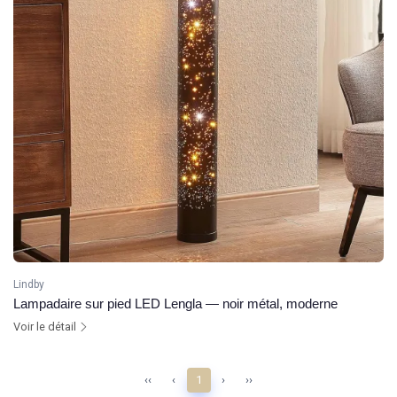
Lindby
Lampadaire sur pied LED Lengla — noir métal, moderne
Voir le détail
‹‹
‹
1
›
››