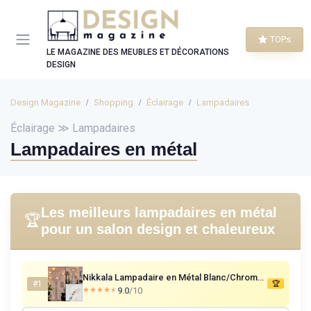
Panneau de gestion des cookies
TOPs
LE MAGAZINE DES MEUBLES ET DÉCORATIONS
DESIGN
Design Magazine
Shopping
Éclairage
Lampadaires
Éclairage ≫ Lampadaires
Lampadaires en métal
Les meilleurs lampadaires en métal
🏆
pour un salon design et chaleureux
Nikkala Lampadaire en Métal Blanc/Chrome avec Pied en Marbre Lampe Réglable Rétro Vintage Interrupteur sur le Corps E14 Salon Chambre Bureau
#1
🏆
9.0
/10
★★★★★
★★★★★