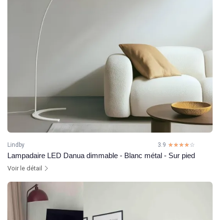
Lindby
3.9
☆☆☆☆☆
★★★★★
Lampadaire LED Danua dimmable - Blanc métal - Sur pied
Voir le détail