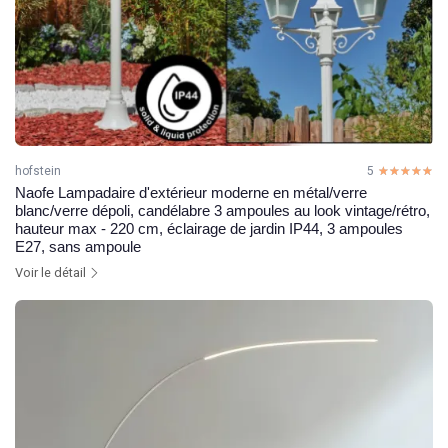
hofstein
5
☆☆☆☆☆
★★★★★
Naofe Lampadaire d'extérieur moderne en métal/verre
blanc/verre dépoli, candélabre 3 ampoules au look vintage/rétro,
hauteur max - 220 cm, éclairage de jardin IP44, 3 ampoules
E27, sans ampoule
Voir le détail