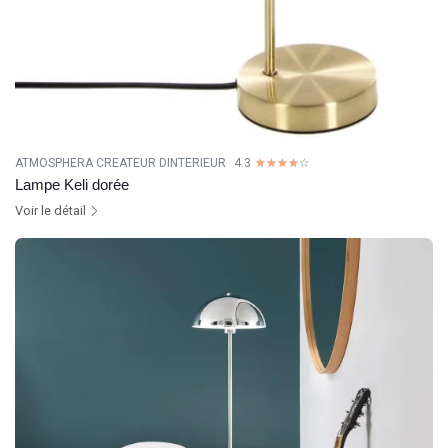
ATMOSPHERA CREATEUR DINTERIEUR
4.3
☆☆☆☆☆
★★★★★
Lampe Keli dorée
Voir le détail