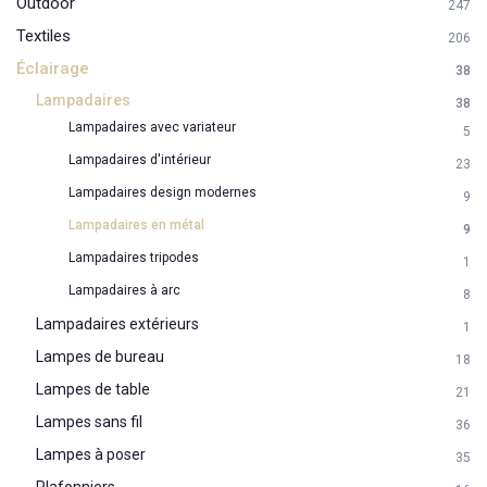
Outdoor
247
Textiles
206
Éclairage
38
Lampadaires
38
Lampadaires avec variateur
5
Lampadaires d'intérieur
23
Lampadaires design modernes
9
Lampadaires en métal
9
Lampadaires tripodes
1
Lampadaires à arc
8
Lampadaires extérieurs
1
Lampes de bureau
18
Lampes de table
21
Lampes sans fil
36
Lampes à poser
35
Plafonniers