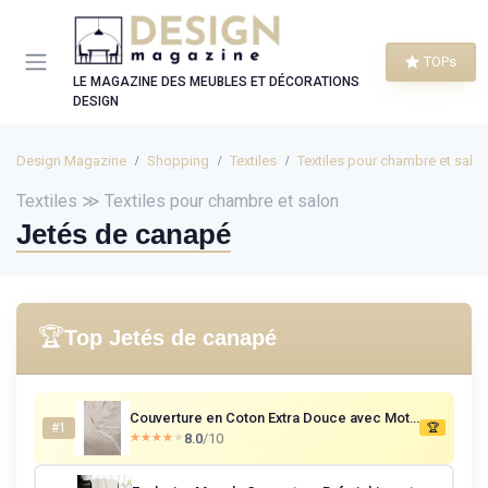
Panneau de gestion des cookies
TOPs
LE MAGAZINE DES MEUBLES ET DÉCORATIONS
DESIGN
Design Magazine
Shopping
Textiles
Textiles pour chambre et salo
Textiles ≫ Textiles pour chambre et salon
Jetés de canapé
🏆
Top Jetés de canapé
Couverture en Coton Extra Douce avec Motif Gaufre, Couvre-lit Multifonction Four Seasons pour canapé, lit, Housse décorative et Couverture écharpe Beige Sable 120 x 180 cm Taille individuelle Beige Sable
#1
🏆
8.0
/10
★★★★★
★★★★★