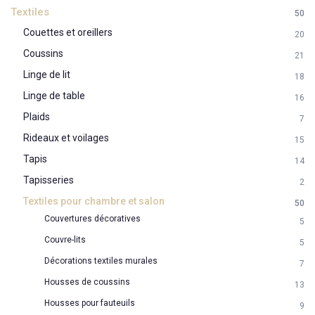
Textiles
50
Couettes et oreillers
20
Coussins
21
Linge de lit
18
Linge de table
16
Plaids
7
Rideaux et voilages
15
Tapis
14
Tapisseries
2
Textiles pour chambre et salon
50
Couvertures décoratives
5
Couvre-lits
5
Décorations textiles murales
7
Housses de coussins
13
Housses pour fauteuils
9