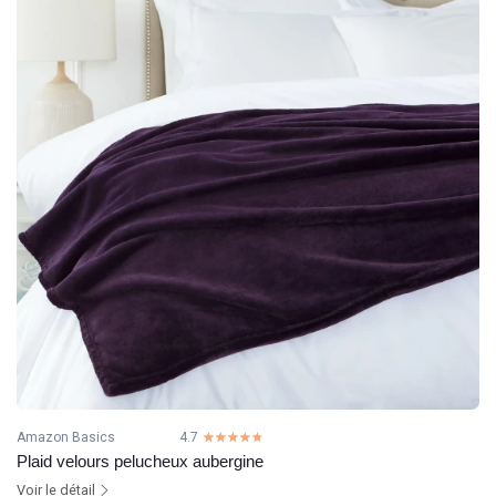
Amazon Basics
4.7
☆☆☆☆☆
★★★★★
Plaid velours pelucheux aubergine
Voir le détail