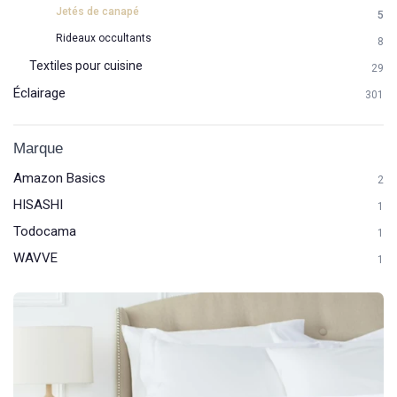
Jetés de canapé
5
Rideaux occultants
8
Textiles pour cuisine
29
Éclairage
301
Marque
Amazon Basics
2
HISASHI
1
Todocama
1
WAVVE
1