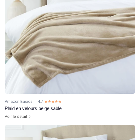
Amazon Basics
4.7
☆☆☆☆☆
★★★★★
Plaid en velours beige sable
Voir le détail