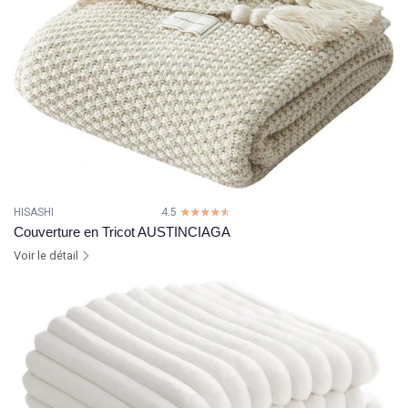
HISASHI
4.5
☆☆☆☆☆
★★★★★
Couverture en Tricot AUSTINCIAGA
Voir le détail