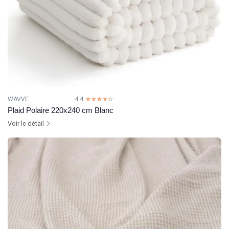
WAVVE
4.4
☆☆☆☆☆
★★★★★
Plaid Polaire 220x240 cm Blanc
Voir le détail