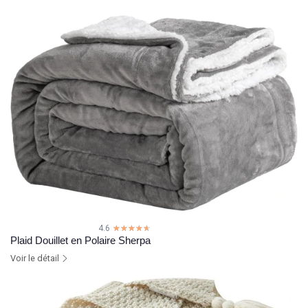
4.6
☆☆☆☆☆
★★★★★
Plaid Douillet en Polaire Sherpa
Voir le détail