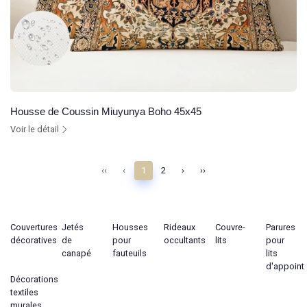
Housse de Coussin Miuyunya Boho 45x45
Voir le détail
‹‹
‹
1
2
›
››
Couvertures
Jetés
Housses
Rideaux
Couvre-
Parures
décoratives
de
pour
occultants
lits
pour
canapé
fauteuils
lits
d'appoint
Décorations
textiles
murales