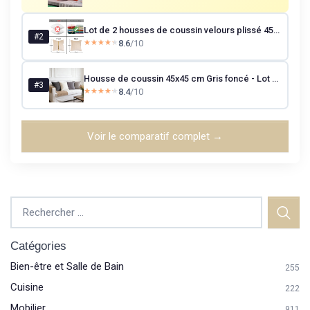
Lot de 2 housses de coussin velours plissé 45x45 cm crème
#2
8.6
/10
★★★★★
★★★★★
Housse de coussin 45x45 cm Gris foncé - Lot de 4
#3
8.4
/10
★★★★★
★★★★★
Voir le comparatif complet →
Catégories
Bien-être et Salle de Bain
255
Cuisine
222
Mobilier
911