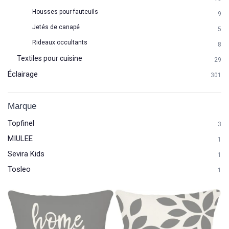
Housses pour fauteuils
9
Jetés de canapé
5
Rideaux occultants
8
Textiles pour cuisine
29
Éclairage
301
Marque
Topfinel
3
MIULEE
1
Sevira Kids
1
Tosleo
1