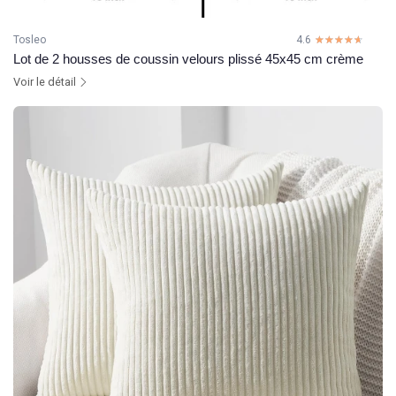
Tosleo
4.6
☆☆☆☆☆
★★★★★
Lot de 2 housses de coussin velours plissé 45x45 cm crème
Voir le détail