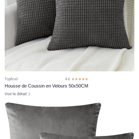
Topfinel
4.6
☆☆☆☆☆
★★★★★
Housse de Coussin en Velours 50x50CM
Voir le détail