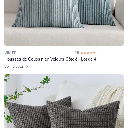
MIULEE
4.5
☆☆☆☆☆
★★★★★
Housses de Coussin en Velours Côtelé - Lot de 4
Voir le détail