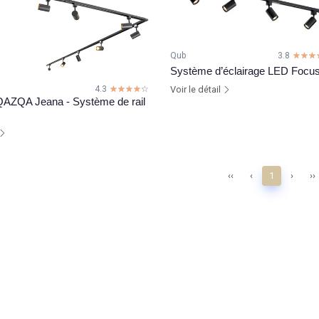
Qub
3.8
☆☆☆
★★★
Système d’éclairage LED Focus 
4.3
☆☆☆☆☆
★★★★★
Voir le détail
 QAZQA Jeana - Système de rail
‹‹
‹
1
›
››