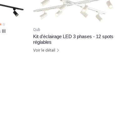
☆☆
★★
Qub
III
Kit d'éclairage LED 3 phases - 12 spots
réglables
Voir le détail