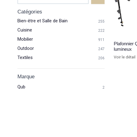
Catégories
Bien-être et Salle de Bain
255
Cuisine
222
Mobilier
911
Plafonnier
Outdoor
lumineux
247
Textiles
Voir le détail
206
Marque
Qub
2