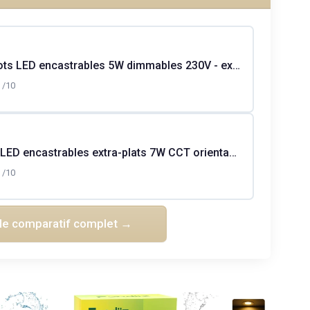
Lot de 3 Spots LED encastrables 5W dimmables 230V - extra plat IP44 - blanc
/10
Lot 5 spots LED encastrables extra-plats 7W CCT orientables - Blanc
/10
 le comparatif complet →