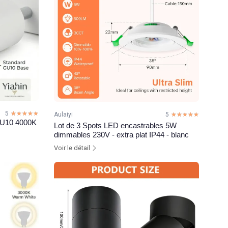
5
☆☆☆☆☆
★★★★★
Aulaiyi
5
☆☆☆☆☆
★★★★★
 GU10 4000K
Lot de 3 Spots LED encastrables 5W
dimmables 230V - extra plat IP44 - blanc
Voir le détail