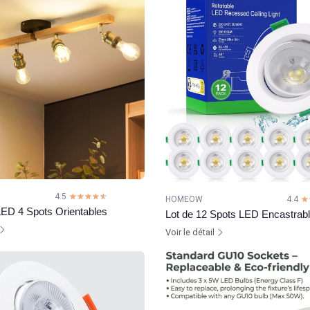
4.5
☆☆☆☆☆
★★★★★
HOMEOW
4.4
☆
★
LED 4 Spots Orientables
Lot de 12 Spots LED Encastrab
Voir le détail