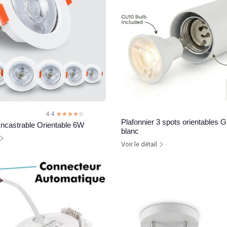
4.4
☆☆☆☆☆
★★★★★
Plafonnier 3 spots orientables
ncastrable Orientable 6W
blanc
Voir le détail