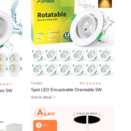
Fondiiz
4.6
☆☆☆☆☆
★★★★★
☆☆☆☆
★★★★
Spot LED Encastrable Orientable 5W
les 5W
Voir le détail