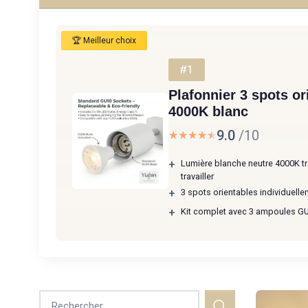
🏆 Meilleur choix
#1
Plafonnier 3 spots o
4000K blanc
9.0
/10
★★★★★
★★★★★
+
Lumière blanche neutre 4000K tr
travailler
+
3 spots orientables individuelle
+
Kit complet avec 3 ampoules GU10