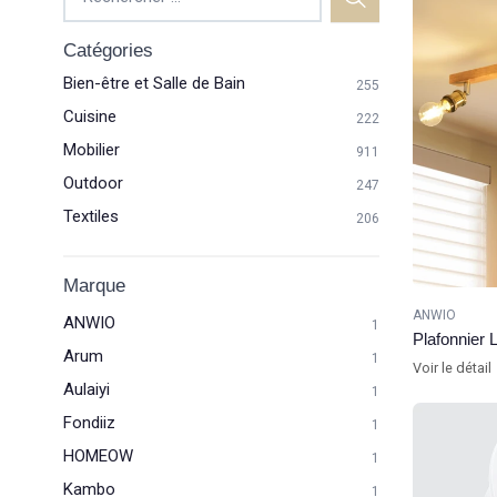
Catégories
Bien-être et Salle de Bain
255
Cuisine
222
Mobilier
911
Outdoor
247
Textiles
206
Marque
ANWIO
ANWIO
1
Plafonnier 
Arum
1
Voir le détail
Aulaiyi
1
Fondiiz
1
HOMEOW
1
Kambo
1