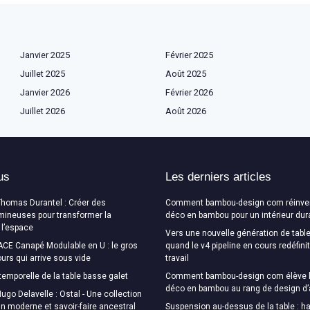
Janvier 2025
Février 2025
Juillet 2025
Août 2025
Janvier 2026
Février 2026
Juillet 2026
Août 2026
us
Les derniers articles
Thomas Durantel : Créer des
Comment bambou-design com réinven
mineuses pour transformer la
déco en bambou pour un intérieur dur
 l’espace
Vers une nouvelle génération de table
CE Canapé Modulable en U : le gros
quand le v4 pipeline en cours redéfini
urs qui arrive sous vide
travail
temporelle de la table basse galet
Comment bambou-design com élève l
déco en bambou au rang de design d’
ugo Delavelle : Ostal - Une collection
ign moderne et savoir-faire ancestral
Suspension au-dessus de la table : ha