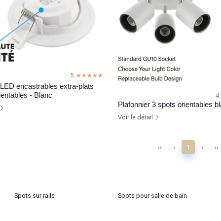
5
☆☆☆☆☆
★★★★★
 LED encastrables extra-plats
entables - Blanc
4
Plafonnier 3 spots orientables 
Voir le détail
‹‹
‹
1
›
››
Spots sur rails
Spots pour salle de bain