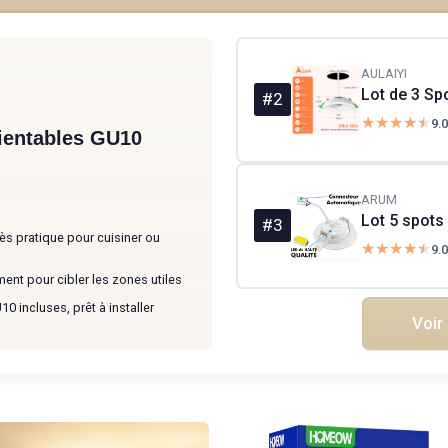
AULAIYI
#2
★★★★★
★★★★★
9.0
rientables GU10
ARUM
#3
ès pratique pour cuisiner ou
★★★★★
★★★★★
9.0
ment pour cibler les zones utiles
 incluses, prêt à installer
Voir