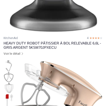
KitchenAid
4
☆☆☆☆☆
★★★★★
HEAVY DUTY ROBOT PÂTISSIER À BOL RELEVABLE 6,6L -
GRIS ARGENT 5KSM70JPXECU
Voir le détail