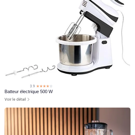
3.9
☆☆☆☆☆
★★★★★
Batteur électrique 500 W
Voir le détail