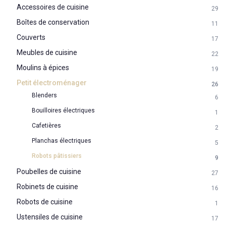
Accessoires de cuisine
29
Boîtes de conservation
11
Couverts
17
Meubles de cuisine
22
Moulins à épices
19
Petit électroménager
26
Blenders
6
Bouilloires électriques
1
Cafetières
2
Planchas électriques
5
Robots pâtissiers
9
Poubelles de cuisine
27
Robinets de cuisine
16
Robots de cuisine
1
Ustensiles de cuisine
17