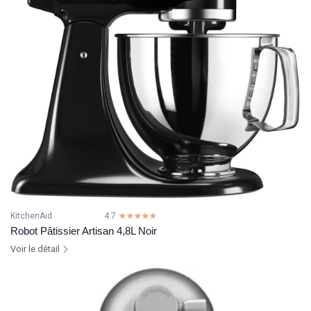
KitchenAid
4.7
☆☆☆☆☆
★★★★★
Robot Pâtissier Artisan 4,8L Noir
Voir le détail