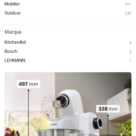
Mobilier
911
Outdoor
247
Marque
KitchenAid
3
Bosch
2
LEHMANN
1