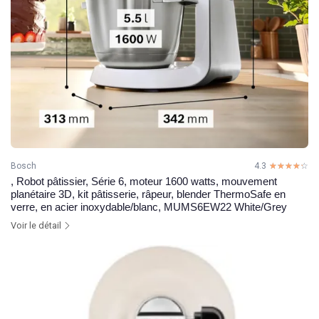
Bosch
4.3
☆☆☆☆☆
★★★★★
, Robot pâtissier, Série 6, moteur 1600 watts, mouvement
planétaire 3D, kit pâtisserie, râpeur, blender ThermoSafe en
verre, en acier inoxydable/blanc, MUMS6EW22 White/Grey
Voir le détail