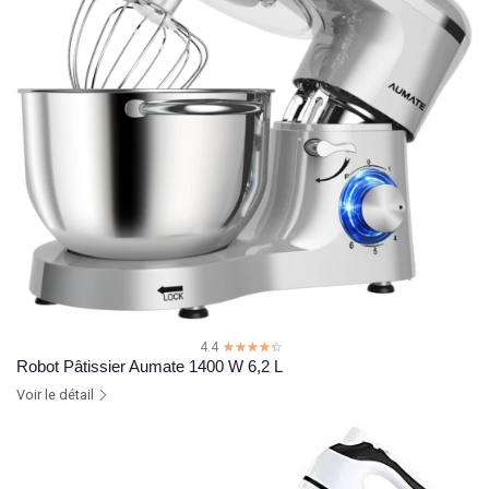
4.4
☆☆☆☆☆
★★★★★
Robot Pâtissier Aumate 1400 W 6,2 L
Voir le détail