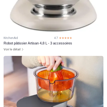
KitchenAid
4.7
☆☆☆☆☆
★★★★★
Robot pâtissier Artisan 4,8 L - 3 accessoires
Voir le détail