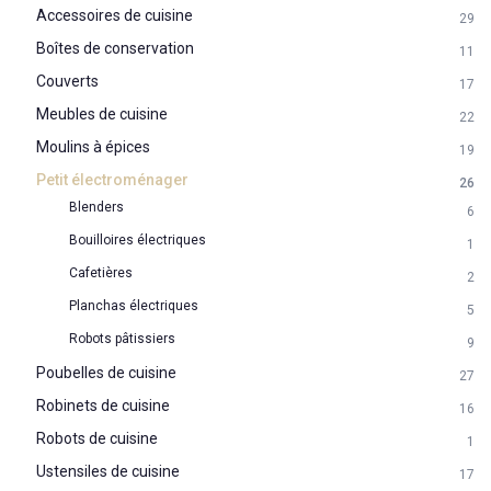
Accessoires de cuisine
29
Boîtes de conservation
11
Couverts
17
Meubles de cuisine
22
Moulins à épices
19
Petit électroménager
26
Blenders
6
Bouilloires électriques
1
Cafetières
2
Planchas électriques
5
Robots pâtissiers
9
Poubelles de cuisine
27
Robinets de cuisine
16
Robots de cuisine
1
Ustensiles de cuisine
17