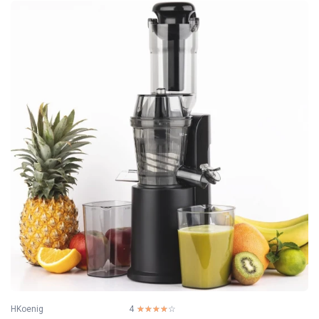
HKoenig
4
☆☆☆☆☆
★★★★★