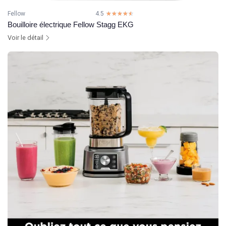
Fellow
4.5
☆☆☆☆☆
★★★★★
Bouilloire électrique Fellow Stagg EKG
Voir le détail