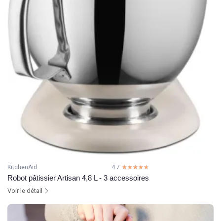
KitchenAid
4.7
☆☆☆☆☆
★★★★★
Robot pâtissier Artisan 4,8 L - 3 accessoires
Voir le détail