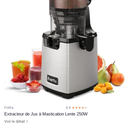
Fretta
4.4
☆☆☆☆☆
★★★★★
Extracteur de Jus à Mastication Lente 250W
Voir le détail