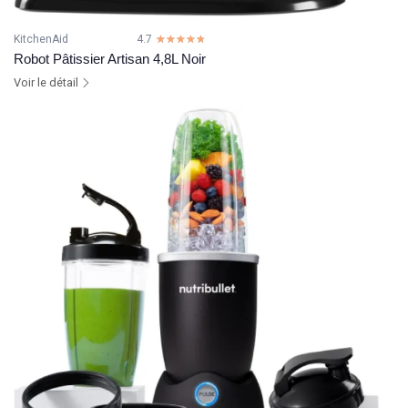
KitchenAid
4.7
☆☆☆☆☆
★★★★★
Robot Pâtissier Artisan 4,8L Noir
Voir le détail