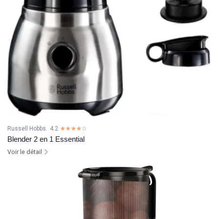
Russell Hobbs
4.2
☆☆☆☆☆
★★★★★
Blender 2 en 1 Essential
Voir le détail