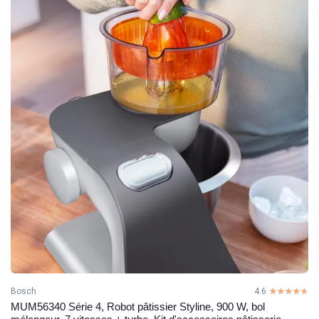
Bosch
4.6
☆☆☆☆☆
★★★★★
MUM56340 Série 4, Robot pâtissier Styline, 900 W, bol