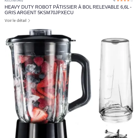
KitchenAid
4
☆☆☆☆☆
★★★★★
HEAVY DUTY ROBOT PÂTISSIER À BOL RELEVABLE 6,6L -
GRIS ARGENT 5KSM70JPXECU
Voir le détail