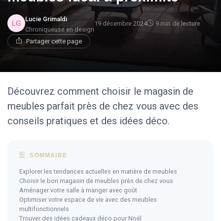
Lucie Grimaldi
19 décembre 2024
9 min de lecture
Chroniqueuse en design
Partager cette page
Découvrez comment choisir le magasin de
meubles parfait près de chez vous avec des
conseils pratiques et des idées déco.
SOMMAIRE
Explorer les tendances actuelles en matière de meubles
Choisir le bon magasin de meubles près de chez vous
Aménager votre salle à manger avec goût
Optimiser votre espace de vie avec des meubles
multifonctionnels
Trouver des idées cadeaux déco pour Noël