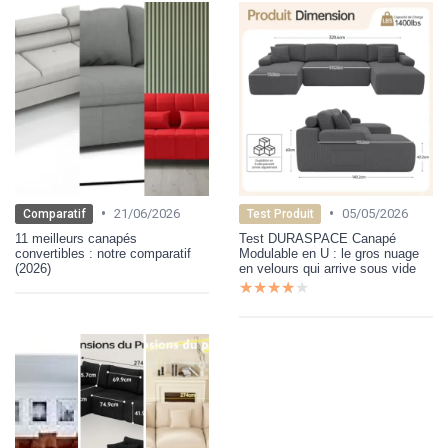
•
•
21/06/2026
05/05/2026
Comparatif
Test Produit
11 meilleurs canapés
Test DURASPACE Canapé
convertibles : notre comparatif
Modulable en U : le gros nuage
(2026)
en velours qui arrive sous vide
★★★★★
★★★★★