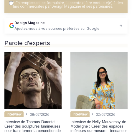
*
En remplissant ce formulaire, j’accepte d’être contacté(e) à des
fins commerciales par Design Magazine et ses partenaires.
Design Magazine
Ajoutez-nous à vos sources préférées sur Google
Parole d'experts
•
•
08/07/2026
02/07/2026
Interview
Interview
Interview de Thomas Durantel :
Interview de Nelly Mauvernay de
Créer des sculptures lumineuses
Modeligne : Créer des espaces
pour transformer la perception de
intérieurs sur mesure : tendances