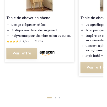
Table de chevet en chêne
Table de cheve
＋
Design
élégant
en chêne
＋
Design élégant
＋
Pratique
avec tiroir de rangement
＋
Tiroir pratique
＋
Polyvalente
pour chambre, salon ou bureau
＋
Étagère en ch
supplémentaire
★★★★★
★★★★★
4,3/5
—
23 avis
＋
Convient à plus
salon, bureau
Voir l'offre
＋
Style bohème
q
Voir l'offre