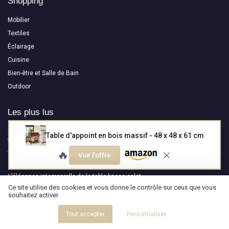
Shopping
Mobilier
Textiles
Éclairage
Cuisine
Bien-être et Salle de Bain
Outdoor
Les plus lus
Interview de Thomas Durantel : Créer des sculptures lumineuses pour
Table d'appoint en bois massif - 48 x 48 x 61 cm
transformer la perception de l’espace
🔥
Test DURASPACE Canapé Modulable en U : le gros nuage en velours qui
Voir l'offre
arrive sous vide
L'élégance intemporelle de la table basse galet
Ce site utilise des cookies et vous donne le contrôle sur ceux que vous
Interview de Hugo Delavelle : Ostal - Une collection qui allie design
souhaitez activer
moderne et savoir-faire ancestral
Interview de Nicolas Causin : NEOSIEGES ( Maître de la Carcasse de Siège
Tout accepter
Personnaliser
depuis 1969, entre héritage, innovation et engagement durable )