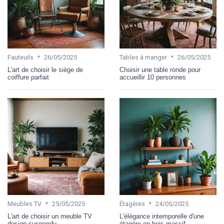
•
•
Fauteuils
26/05/2025
Tables à manger
26/05/2025
L'art de choisir le siège de
Choisir une table ronde pour
coiffure parfait
accueillir 10 personnes
•
•
Meubles TV
25/05/2025
Étagères
24/05/2025
L'art de choisir un meuble TV
L'élégance intemporelle d'une
design suspendu
étagère en bois massif