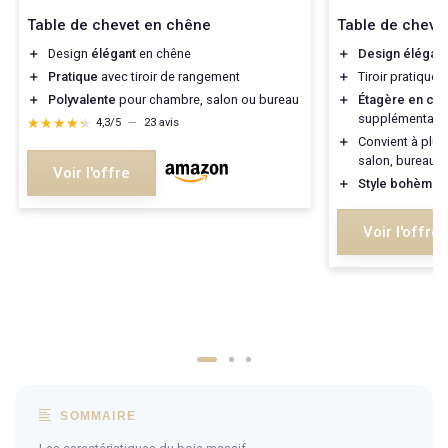
Table de chevet en chêne
Table de cheve
＋
Design
élégant
en chêne
＋
Design élégant
＋
Pratique
avec tiroir de rangement
＋
Tiroir pratique
＋
Polyvalente
pour chambre, salon ou bureau
＋
Étagère en ch
supplémentaire
★★★★★
★★★★★
4,3/5
—
23 avis
＋
Convient à plus
salon, bureau
Voir l'offre
＋
Style bohème
q
Voir l'offre
SOMMAIRE