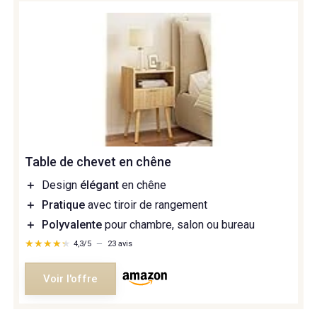
Table de chevet en chêne
＋
Design
élégant
en chêne
＋
Pratique
avec tiroir de rangement
＋
Polyvalente
pour chambre, salon ou bureau
★★★★★
★★★★★
4,3/5
—
23 avis
Voir l'offre