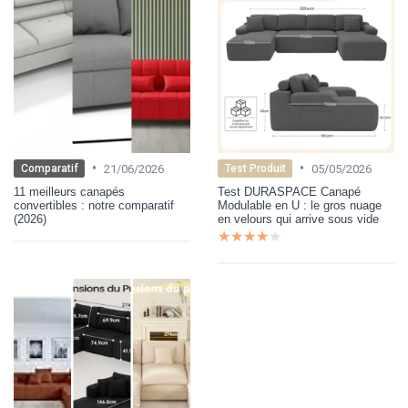
•
•
21/06/2026
05/05/2026
Comparatif
Test Produit
11 meilleurs canapés
Test DURASPACE Canapé
convertibles : notre comparatif
Modulable en U : le gros nuage
(2026)
en velours qui arrive sous vide
★★★★★
★★★★★