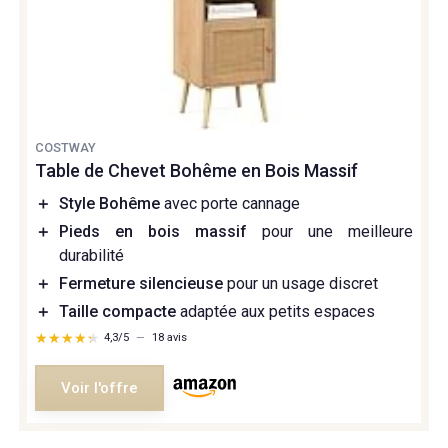
COSTWAY
Table de Chevet Bohême en Bois Massif
＋
Style Bohême
avec porte cannage
＋
Pieds en bois massif
pour une meilleure
durabilité
＋
Fermeture silencieuse
pour un usage discret
＋
Taille compacte
adaptée aux petits espaces
★★★★★
★★★★★
4,3/5
—
18 avis
Voir l'offre