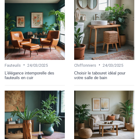
•
•
Fauteuils
24/03/2025
Chiffonniers
24/03/2025
L'élégance intemporelle des
Choisir le tabouret idéal pour
fauteuils en cuir
votre salle de bain