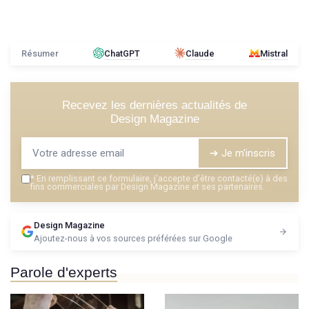
Résumer
ChatGPT
Claude
Mistral
Recevez les dernières actualités de
Design Magazine
➔ Je m'inscris
*
En remplissant ce formulaire, j’accepte d’être contacté(e) à des
fins commerciales par Design Magazine et ses partenaires.
Design Magazine
Ajoutez-nous à vos sources préférées sur Google
Parole d'experts