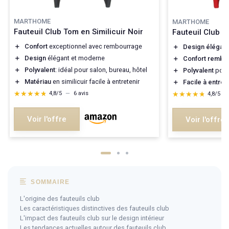
MARTHOME
MARTHOME
Fauteuil Club Tom en Similicuir Noir
Fauteuil Club 
＋
Confort
exceptionnel avec rembourrage
＋
Design élégant
＋
Design
élégant et moderne
＋
Confort rembo
＋
Polyvalent
: idéal pour salon, bureau, hôtel
＋
Polyvalent
pour 
＋
Matériau
en similicuir facile à entretenir
＋
Facile à entret
★★★★★
★★★★★
★★★★★
★★★★★
4,8/5
—
6 avis
4,8/5
—
Voir l'offre
Voir l'offre
SOMMAIRE
L'origine des fauteuils club
Les caractéristiques distinctives des fauteuils club
L'impact des fauteuils club sur le design intérieur
Les tendances actuelles autour des fauteuils club