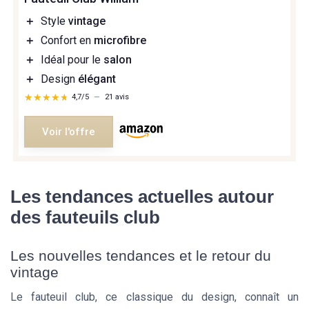
＋
Style
vintage
＋
Confort en
microfibre
＋
Idéal pour le
salon
＋
Design
élégant
★★★★★
★★★★★
4,7/5
—
21 avis
Voir l'offre
Les tendances actuelles autour
des fauteuils club
Les nouvelles tendances et le retour du
vintage
Le fauteuil club, ce classique du design, connaît un