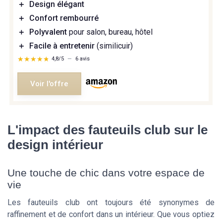
＋
Design élégant
＋
Confort rembourré
＋
Polyvalent
pour salon, bureau, hôtel
＋
Facile à entretenir
(similicuir)
★★★★★
★★★★★
4,8/5
—
6 avis
Voir l'offre
L'impact des fauteuils club sur le
design intérieur
Une touche de chic dans votre espace de
vie
Les fauteuils club ont toujours été synonymes de
raffinement et de confort dans un intérieur. Que vous optiez