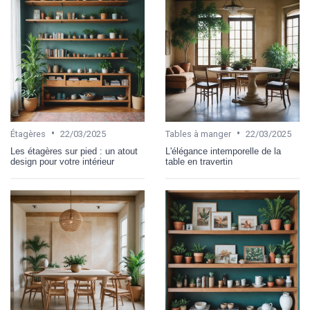
•
•
Étagères
22/03/2025
Tables à manger
22/03/2025
Les étagères sur pied : un atout
L'élégance intemporelle de la
design pour votre intérieur
table en travertin