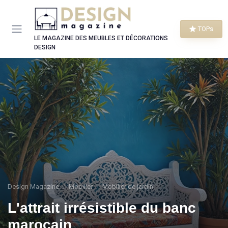
Panneau de gestion des cookies
TOPs
LE MAGAZINE DES MEUBLES ET DÉCORATIONS
DESIGN
Design Magazine
Mobilier
Mobilier de jardin
L'attrait irrésistible du banc
marocain