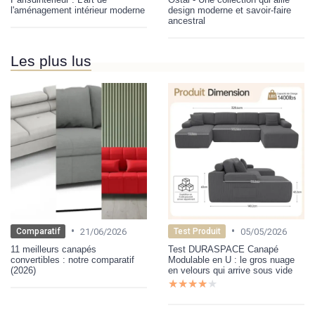
l'aménagement intérieur moderne
design moderne et savoir-faire
ancestral
Les plus lus
•
•
21/06/2026
05/05/2026
Comparatif
Test Produit
11 meilleurs canapés
Test DURASPACE Canapé
convertibles : notre comparatif
Modulable en U : le gros nuage
(2026)
en velours qui arrive sous vide
★★★★★
★★★★★