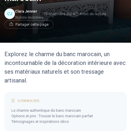
Clara Jenner
13 novembre 2024
4 min de lecture
Styliste mobilière
Partager cette page
Explorez le charme du banc marocain, un
incontournable de la décoration intérieure avec
ses matériaux naturels et son tressage
artisanal.
SOMMAIRE
Le charme authentique du banc marocain
Options et prix : Trouver le banc marocain parfait
Témoignages et inspirations déco