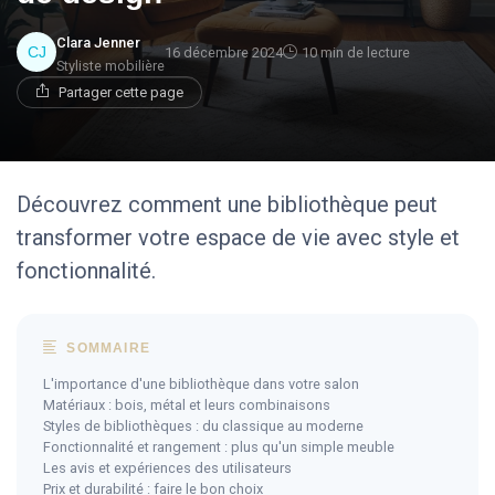
Clara Jenner
16 décembre 2024
10 min de lecture
Styliste mobilière
Partager cette page
Découvrez comment une bibliothèque peut
transformer votre espace de vie avec style et
fonctionnalité.
SOMMAIRE
L'importance d'une bibliothèque dans votre salon
Matériaux : bois, métal et leurs combinaisons
Styles de bibliothèques : du classique au moderne
Fonctionnalité et rangement : plus qu'un simple meuble
Les avis et expériences des utilisateurs
Prix et durabilité : faire le bon choix