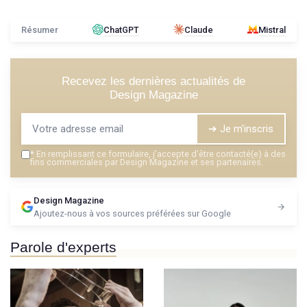
Résumer
ChatGPT
Claude
Mistral
Recevez les dernières actualités de
Design Magazine
➔ Je m'inscris
*
En remplissant ce formulaire, j’accepte d’être contacté(e) à des
fins commerciales par Design Magazine et ses partenaires.
Design Magazine
Ajoutez-nous à vos sources préférées sur Google
Parole d'experts