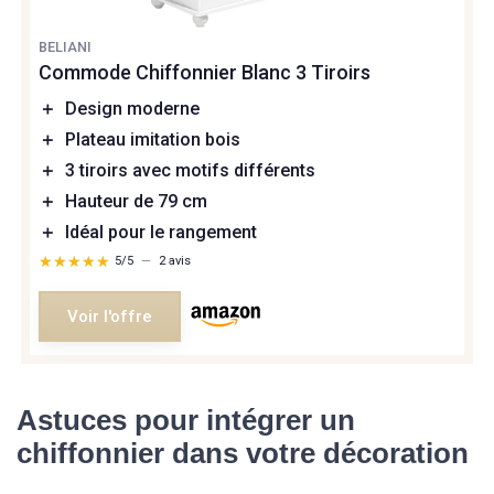
BELIANI
Commode Chiffonnier Blanc 3 Tiroirs
＋
Design moderne
＋
Plateau imitation bois
＋
3 tiroirs avec motifs différents
＋
Hauteur de 79 cm
＋
Idéal pour le rangement
★★★★★
★★★★★
5/5
—
2 avis
Voir l'offre
Astuces pour intégrer un
chiffonnier dans votre décoration