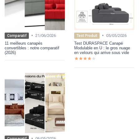
•
•
21/06/2026
05/05/2026
Comparatif
Test Produit
11 meilleurs canapés
Test DURASPACE Canapé
convertibles : notre comparatif
Modulable en U : le gros nuage
(2026)
en velours qui arrive sous vide
★★★★★
★★★★★
•
06/05/2026
Comparatif