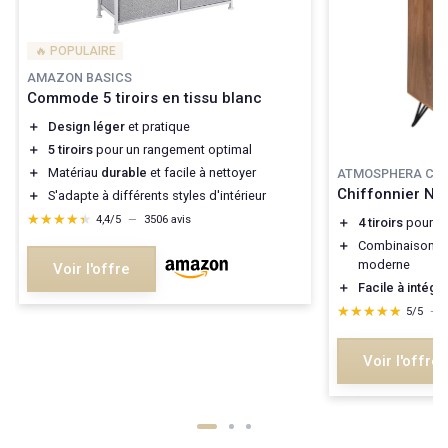
🔥 POPULAIRE
AMAZON BASICS
Commode 5 tiroirs en tissu blanc
＋
Design léger
et pratique
＋
5 tiroirs
pour un rangement optimal
＋
Matériau
durable
et facile à nettoyer
ATMOSPHERA CRE
Chiffonnier Na
＋
S'adapte à différents styles d'intérieur
★★★★★
★★★★★
4,4/5
—
3506 avis
＋
4 tiroirs
pour u
＋
Combinaison
b
moderne
Voir l'offre
＋
Facile à intégr
★★★★★
★★★★★
5/5
—
Voir l'offre