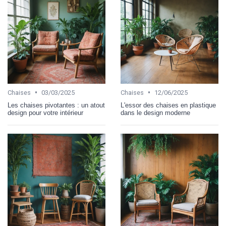
•
•
Chaises
03/03/2025
Chaises
12/06/2025
Les chaises pivotantes : un atout
L'essor des chaises en plastique
design pour votre intérieur
dans le design moderne