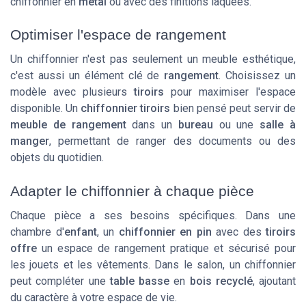
chiffonnier en
métal
ou avec des finitions laquées.
Optimiser l'espace de rangement
Un chiffonnier n'est pas seulement un meuble esthétique,
c'est aussi un élément clé de
rangement
. Choisissez un
modèle avec plusieurs
tiroirs
pour maximiser l'espace
disponible. Un
chiffonnier tiroirs
bien pensé peut servir de
meuble de rangement
dans un
bureau
ou une
salle à
manger
, permettant de ranger des documents ou des
objets du quotidien.
Adapter le chiffonnier à chaque pièce
Chaque pièce a ses besoins spécifiques. Dans une
chambre d'
enfant
, un
chiffonnier en pin
avec des
tiroirs
offre
un espace de rangement pratique et sécurisé pour
les jouets et les vêtements. Dans le salon, un chiffonnier
peut compléter une
table basse
en
bois recyclé
, ajoutant
du caractère à votre espace de vie.