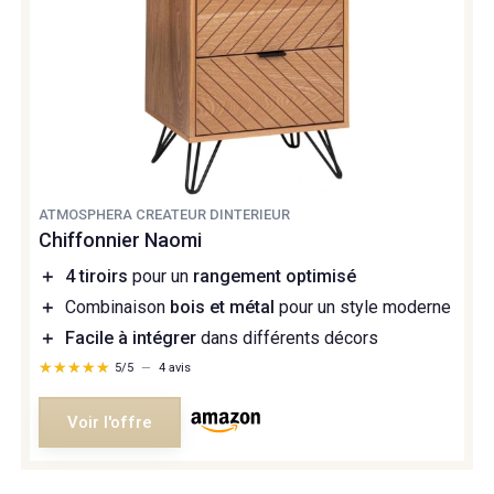
ATMOSPHERA CREATEUR DINTERIEUR
Chiffonnier Naomi
＋
4 tiroirs
pour un
rangement optimisé
＋
Combinaison
bois et métal
pour un style moderne
＋
Facile à intégrer
dans différents décors
★★★★★
★★★★★
5/5
—
4 avis
Voir l'offre