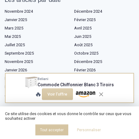
Novembre 2024
Décembre 2024
Janvier 2025
Février 2025
Mars 2025
Avril 2025
Mai 2025
Juin 2025
Juillet 2025
Août 2025
Septembre 2025
Octobre 2025
Novembre 2025
Décembre 2025
Janvier 2026
Février 2026
Mars 2026
Avril 2026
Beliani
Commode Chiffonnier Blanc 3 Tiroirs
Mai 2026
Juin 2026
🔥
Voir l'offre
Juillet 2026
Août 2026
Ce site utilise des cookies et vous donne le contrôle sur ceux que vous
souhaitez activer
Shopping
Tout accepter
Personnaliser
Mobilier