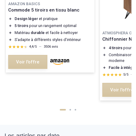
AMAZON BASICS
Commode 5 tiroirs en tissu blanc
＋
Design léger
et pratique
＋
5 tiroirs
pour un rangement optimal
＋
Matériau
durable
et facile à nettoyer
ATMOSPHERA CRE
Chiffonnier Na
＋
S'adapte à différents styles d'intérieur
★★★★★
★★★★★
4,4/5
—
3506 avis
＋
4 tiroirs
pour u
＋
Combinaison
b
moderne
Voir l'offre
＋
Facile à intégr
★★★★★
★★★★★
5/5
—
Voir l'offre
Les articles par date