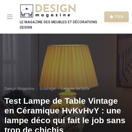
Panneau de gestion des cookies
TOPs
LE MAGAZINE DES MEUBLES ET DÉCORATIONS
DESIGN
Design Magazine
Éclairage
Lampes de table
Test Lampe de Table Vintage
en Céramique HvKvHvY : une
lampe déco qui fait le job sans
trop de chichis