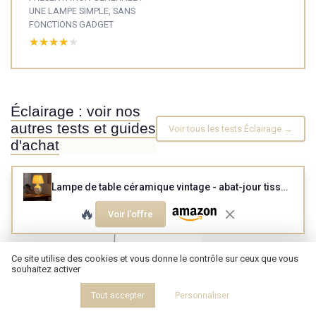
UNE LAMPE SIMPLE, SANS
FONCTIONS GADGET
★★★★★
★★★★★
Éclairage : voir nos
autres tests et guides
Voir tous les tests Éclairage →
d'achat
Lampe de table céramique vintage - abat-jour tissu blanc E27
🔥
Voir l'offre
Ce site utilise des cookies et vous donne le contrôle sur ceux que vous
souhaitez activer
Tout accepter
Personnaliser