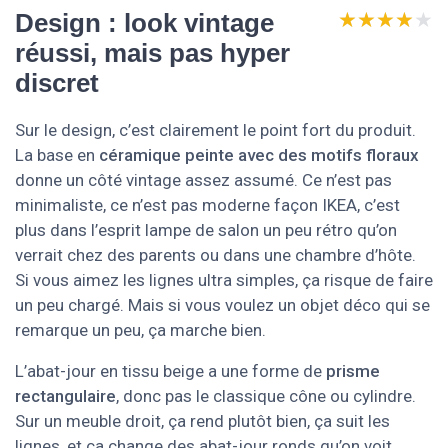
★★★★★
★★★★★
Design : look vintage
réussi, mais pas hyper
discret
Sur le design, c’est clairement le point fort du produit.
La base en
céramique peinte avec des motifs floraux
donne un côté vintage assez assumé. Ce n’est pas
minimaliste, ce n’est pas moderne façon IKEA, c’est
plus dans l’esprit lampe de salon un peu rétro qu’on
verrait chez des parents ou dans une chambre d’hôte.
Si vous aimez les lignes ultra simples, ça risque de faire
un peu chargé. Mais si vous voulez un objet déco qui se
remarque un peu, ça marche bien.
L’abat-jour en tissu beige a une forme de
prisme
rectangulaire
, donc pas le classique cône ou cylindre.
Sur un meuble droit, ça rend plutôt bien, ça suit les
lignes, et ça change des abat-jour ronds qu’on voit