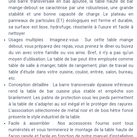
une barre transversale en bas ajoutée, la table haute de bar
mange-debout se caractérise par une robustesse, une grande
stabilité et une bonne capacité de charge. Le plateau en
panneaux de particules (E1) écologiques est ferme et durable,
sa surface est lisse, hydrofuge, résistante à l’usure et facile à
nettoyer.
Usages multiples : Imaginez-vous : Sur cette table mange
debout, vous préparez des repas, vous prenez le dîner ou buvez
du vin avec votre famille ou vos amis. Bref, il n’y a pas qu’un
moyen d'utilisation. La table de bar peut être employée comme
table de salle à manger, table de rangement, plan de travail ou
table d’étude dans votre cuisine, couloir, entrée, salon, bureau,
etc.
Conception détaillée : La barre transversale épaissie inférieure
rend la table de bar cuisine plus stable et empêche son
branlement. Les patins de protection sous les pieds permettent
à la table de s’adapter au sol inégal et le protéger des rayures.
L’association sélectionnée de métal noir et de bois hêtre foncé
présente le style industriel de la table.
Facile à assembler : Nos accessoires fournis sont tous
numérotés et vous terminerez le montage de la table haute de
façon rapide et facile en fonction de notre manuel d'installation