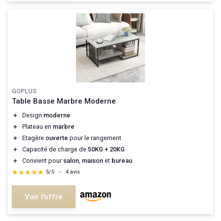
GOPLUS
Table Basse Marbre Moderne
＋
Design
moderne
＋
Plateau en
marbre
＋
Etagère
ouverte
pour le rangement
＋
Capacité de charge de
50KG + 20KG
＋
Convient pour
salon
,
maison
et
bureau
★★★★★
★★★★★
5/5
—
4 avis
Voir l'offre