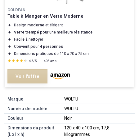
GOLDFAN
Table à Manger en Verre Moderne
＋
Design
moderne
et élégant
＋
Verre trempé
pour une meilleure résistance
＋
Facile à nettoyer
＋
Convient pour
4 personnes
＋
Dimensions pratiques de 110 x 70 x 75 cm
★★★★★
★★★★★
4,3/5
—
403 avis
Voir l'offre
Marque
‎WOLTU
Numéro de modèle
‎WOLTU
Couleur
‎Noir
Dimensions du produit
‎120 x 40 x 100 cm; 17,8
(L x l x h)
kilogrammes