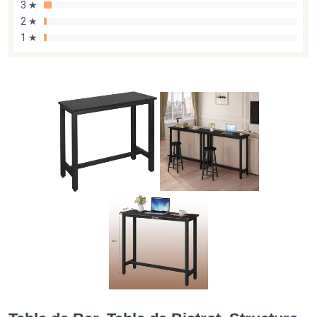
3 ★
2 ★
1 ★