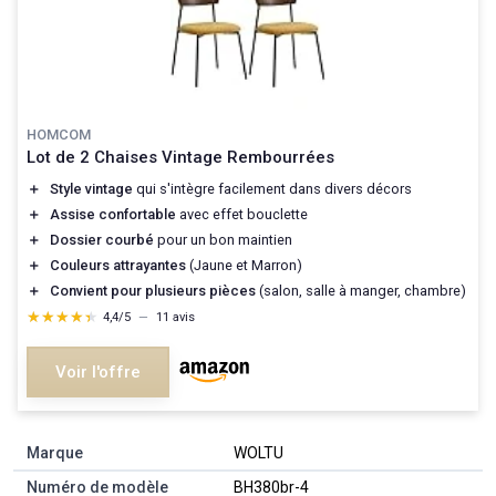
HOMCOM
Lot de 2 Chaises Vintage Rembourrées
＋
Style vintage
qui s'intègre facilement dans divers décors
＋
Assise confortable
avec effet bouclette
＋
Dossier courbé
pour un bon maintien
＋
Couleurs attrayantes
(Jaune et Marron)
＋
Convient pour plusieurs pièces
(salon, salle à manger, chambre)
★★★★★
★★★★★
4,4/5
—
11 avis
Voir l'offre
Marque
‎WOLTU
Numéro de modèle
‎BH380br-4