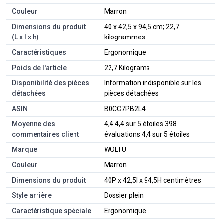
Couleur
‎Marron
Dimensions du produit
‎40 x 42,5 x 94,5 cm; 22,7
(L x l x h)
kilogrammes
Caractéristiques
‎Ergonomique
Poids de l'article
‎22,7 Kilograms
Disponibilité des pièces
‎Information indisponible sur les
détachées
pièces détachées
ASIN
B0CC7PB2L4
Moyenne des
4,4 4,4 sur 5 étoiles 398
commentaires client
évaluations 4,4 sur 5 étoiles
Marque
WOLTU
Couleur
Marron
Dimensions du produit
40P x 42,5l x 94,5H centimètres
Style arrière
Dossier plein
Caractéristique spéciale
Ergonomique