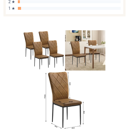
2 ★
1 ★