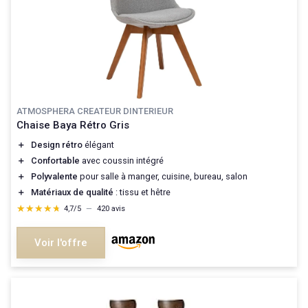
ATMOSPHERA CREATEUR DINTERIEUR
Chaise Baya Rétro Gris
＋
Design rétro
élégant
＋
Confortable
avec coussin intégré
＋
Polyvalente
pour salle à manger, cuisine, bureau, salon
＋
Matériaux de qualité
: tissu et hêtre
★★★★★
★★★★★
4,7/5
—
420 avis
Voir l'offre