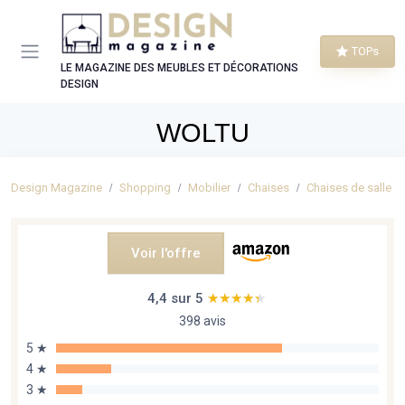
Panneau de gestion des cookies
TOPs
LE MAGAZINE DES MEUBLES ET DÉCORATIONS
DESIGN
WOLTU
Design Magazine
Shopping
Mobilier
Chaises
Chaises de salle à
Voir l'offre
4,4 sur 5
★★★★★
★★★★★
398 avis
5 ★
4 ★
3 ★