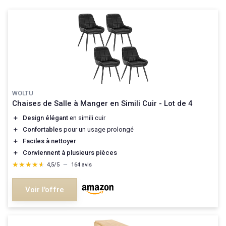
WOLTU
Chaises de Salle à Manger en Simili Cuir - Lot de 4
＋
Design élégant
en simili cuir
＋
Confortables
pour un usage prolongé
＋
Faciles à nettoyer
＋
Conviennent à plusieurs pièces
★★★★★
★★★★★
4,5/5
—
164 avis
Voir l'offre