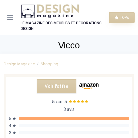
Panneau de gestion des cookies
TOPs
LE MAGAZINE DES MEUBLES ET DÉCORATIONS
DESIGN
Vicco
Design Magazine
Shopping
Voir l'offre
5 sur 5
★★★★★
★★★★★
3 avis
5 ★
4 ★
3 ★