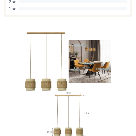
2 ★
1 ★