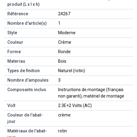
produit (L x l x h)
Référence
‎24267
Nombre d'article(s)
‎1
Style
‎Moderne
Couleur
‎Crème
Forme
‎Ronde
Materiau
‎Bois
Types de finition
‎Naturel (rotin)
Nombre d'ampoules
‎3
Composants inclus
‎Instructions de montage (français
non garanti), matériel de montage
Volt
‎2.3E+2 Volts (AC)
Couleur de l'abat-
‎crème
jour
Matériaux de l'abat-
‎rotin